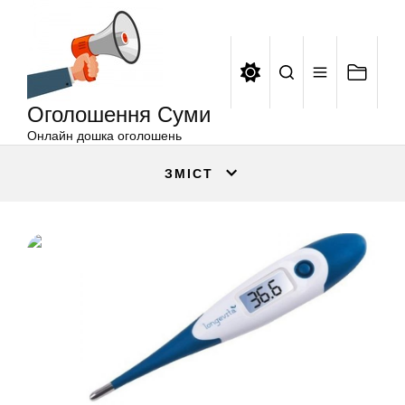
Оголошення
Перейти
Суми
до
вмісту
Оголошення Суми
Онлайн дошка оголошень
ЗМІСТ