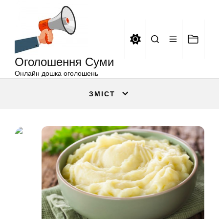
Оголошення
Перейти
Суми
до
вмісту
Оголошення Суми
Онлайн дошка оголошень
ЗМІСТ