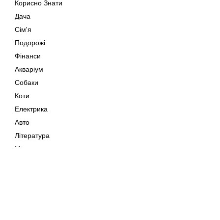
Корисно Знати
Дача
Сім'я
Подорожі
Фінанси
Акваріум
Собаки
Коти
Електрика
Авто
Література
Музика
Дозвілля
Кіно
Мапа сайту
Своїми Руками
Тварини
Авторське право © 202
Поради