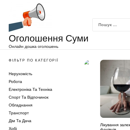
Оголошення
Перейти
Суми
до
вмісту
Оголошення Суми
Онлайн дошка оголошень
ФІЛЬТР ПО КАТЕГОРІЇ
Нерухомість
Робота
Електроніка Та Техніка
Спорт Та Відпочинок
Обладнання
Транспорт
Дім Та Дача
Лікування зале
Хобі
фахівців