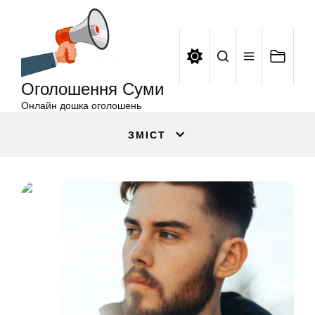
Оголошення
Перейти
Суми
до
вмісту
Оголошення Суми
Онлайн дошка оголошень
ЗМІСТ