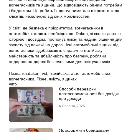
вогнегасників та ящиків, що відповідають різним потребам
і бюджетам. Це робить їх доступними для широкого кола
клієнтів, незалежно від їхніх можливостей.
У світі, де безпека є пріоритетом, вогнегасники в
автомобілях стають необхідністю. Daken, зі своєю довгою
історією і досвідом, пропонує якісні та надійні рішення для
захисту від пожежі на дорозі. Їхні автомобільні ящики під
вогнегасники відображають справжню італійську
майстерність та дбайливість про безпеку, роблячи
подорожі на дорозі безпечнішими для всіх учасників.
Позначки:
daken
,
vid
,
Італійська
,
авто
,
автомобільних
,
вогнегасники
,
Різне
,
якість
,
ящиках
Авто
Способи перевірки
платоспроможності без довідки
про доходи
6 Серпня, 2026
Як оформити брендовану