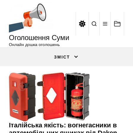
Оголошення
Перейти
Суми
до
вмісту
Оголошення Суми
Онлайн дошка оголошень
ЗМІСТ
Італійська якість: вогнегасники в
автомобільних ящиках від Daken