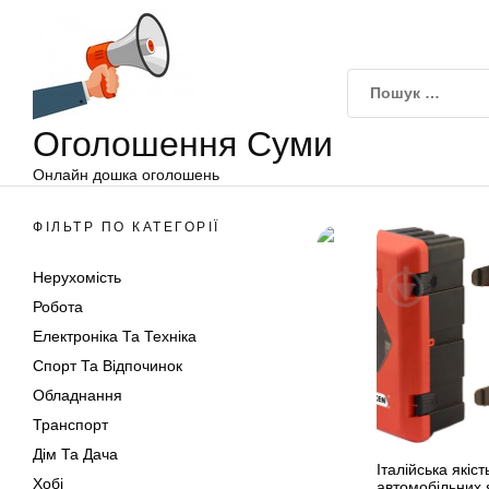
Оголошення
Перейти
Суми
до
вмісту
Оголошення Суми
Онлайн дошка оголошень
ФІЛЬТР ПО КАТЕГОРІЇ
Нерухомість
Робота
Електроніка Та Техніка
Спорт Та Відпочинок
Обладнання
Транспорт
Дім Та Дача
Італійська якіст
Хобі
автомобільних 