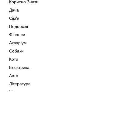
Корисно Знати
Дача
Сім'я
Подорожі
Фінанси
Акваріум
Собаки
Коти
Електрика
Авто
Література
Музика
Дозвілля
Кіно
Мапа сайту
Своїми Руками
Тварини
Авторське право © 202
Поради