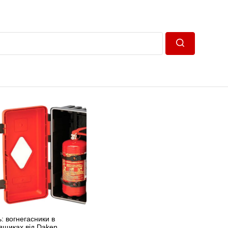
Пошук
ь: вогнегасники в
ящиках від Daken