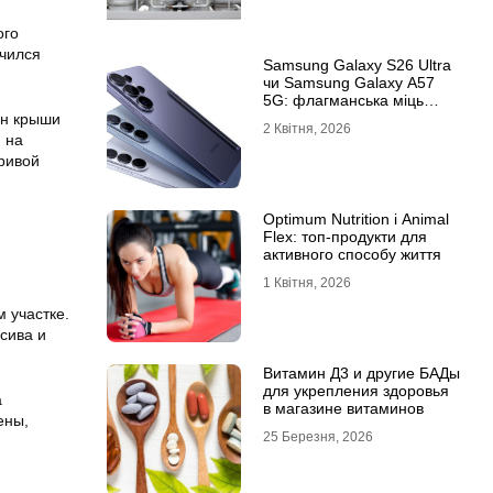
ого
учился
Samsung Galaxy S26 Ultra
чи Samsung Galaxy A57
5G: флагманська міць
проти доступності
он крыши
2 Квітня, 2026
 на
ривой
Optimum Nutrition і Animal
Flex: топ-продукти для
активного способу життя
1 Квітня, 2026
 участке.
сива и
Витамин Д3 и другие БАДы
для укрепления здоровья
а
в магазине витаминов
ены,
25 Березня, 2026