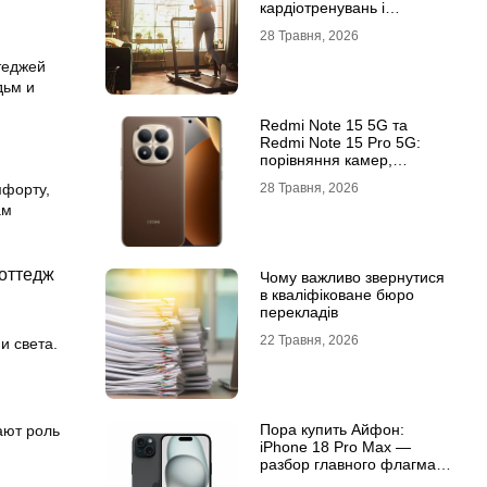
кардіотренувань і
підтримки активного
28 Травня, 2026
способу життя
теджей
дьм и
Redmi Note 15 5G та
Redmi Note 15 Pro 5G:
порівняння камер,
автономності та
28 Травня, 2026
мфорту,
продуктивності
ам
коттедж
Чому важливо звернутися
в кваліфіковане бюро
перекладів
22 Травня, 2026
и света.
Пора купить Айфон:
ают роль
iPhone 18 Pro Max —
разбор главного флагмана
современности