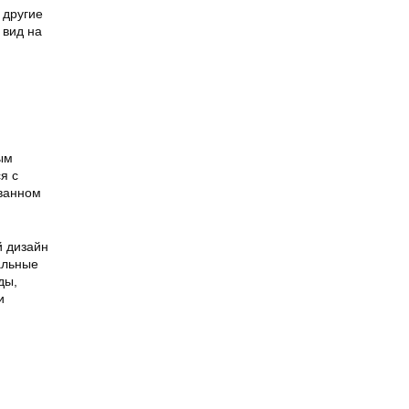
 другие
 вид на
ым
я с
ованном
й дизайн
альные
ды,
и