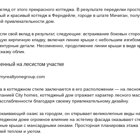
гляд от этого прекрасного коттеджа. В результате переделки прост
ый и красивый коттедж в Ферндейле, городе в штате Мичиган, пол
ей привлекательности дом.
сли свой вклад в результат, следующие: встраивание боковых стор
щую кирпичную кладку, включая линию крыши с небольшим изгибом
итектурные детали. Несомненно, продолжение линии крыши в виде к
казку облик.
женный на лесистом участке
.myrealtyonegroup.com
а в коттеджном стиле заключается в его расположении — на лесном
анией City homes, коттеджный дом отражает характер лесного мас
сслабленности благодаря своему привлекательному дизайну.
окаивающий оазис за городом, он открывает великолепные виды н
ттеджном доме огромное влияние на эстетику фасада оказывают ст
ные крыши с мансардными окнами. Просторная планировка этажа
лей теплом и уютом.