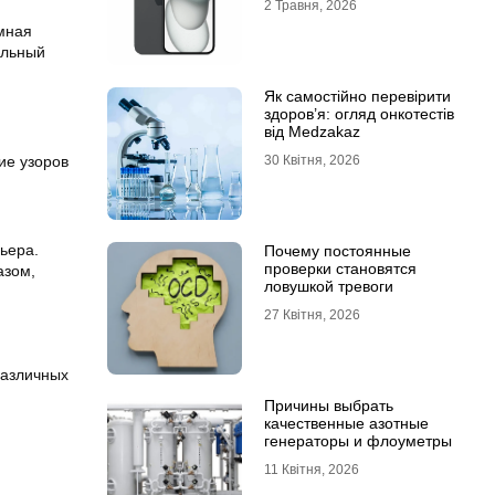
2 Травня, 2026
емная
ильный
Як самостійно перевірити
здоров’я: огляд онкотестів
від Medzakaz
30 Квітня, 2026
ие узоров
ьера.
Почему постоянные
проверки становятся
азом,
ловушкой тревоги
27 Квітня, 2026
различных
Причины выбрать
качественные азотные
генераторы и флоуметры
11 Квітня, 2026