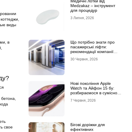
Медичні лотки від
Medzakaz – інструмент
для процедур
аровании
3 Липня, 2026
 коттеджи,
ные виды
Що потрібно знати про
ми, в
пасажирські ліфти:
й,
рекомендації компанії
Leolift
30 Червня, 2026
ду?
Нові покоління Apple
ся
Watch та Айфон 15 бу:
розбираємося в сумісності
та налаштуваннях
 бетона,
7 Червня, 2026
екосистеми
рода
еть
Бігові доріжки для
ть свое
ефективних