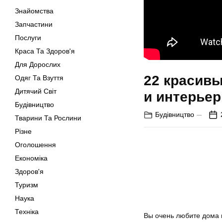
Знайомства
Запчастини
Послуги
Краса Та Здоров'я
Для Дорослих
22 красивы
Одяг Та Взуття
Дитячий Світ
и интерье
Будівництво
Будівництво
Тварини Та Рослини
Різне
Оголошення
Економіка
Здоров'я
Туризм
Наука
Техніка
Вы очень любите дома 