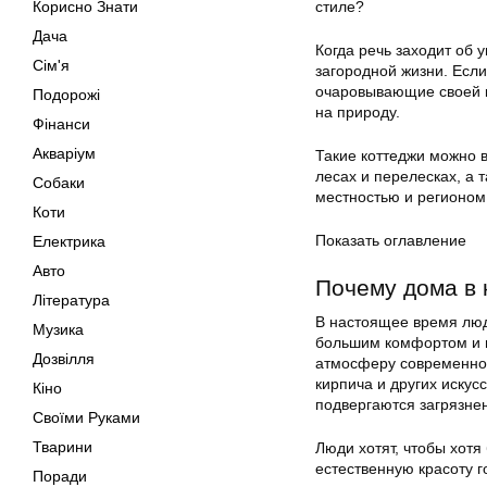
Корисно Знати
стиле?
Дача
Когда речь заходит об 
Сім'я
загородной жизни. Если
очаровывающие своей к
Подорожі
на природу.
Фінанси
Акваріум
Такие коттеджи можно в
лесах и перелесках, а 
Собаки
местностью и регионом
Коти
Показать оглавление
Електрика
Авто
Почему дома в 
Література
В настоящее время люд
Музика
большим комфортом и 
Дозвілля
атмосферу современного
кирпича и других искус
Кіно
подвергаются загрязне
Своїми Руками
Тварини
Люди хотят, чтобы хотя
естественную красоту го
Поради