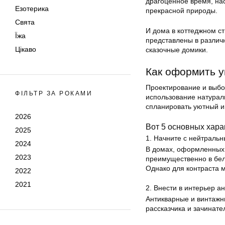
драгоценное время, на
Езотерика
прекрасной природы.
Свята
И дома в коттеджном с
Їжа
представлены в различн
Цікаво
сказочные домики.
Как оформить у
Проектирование и выбо
ФІЛЬТР ЗА РОКАМИ
использование натураль
спланировать уютный ин
2026
Вот 5 основных хара
2025
1. Начните с нейтральн
2024
В домах, оформленных 
2023
преимущественно в бел
Однако для контраста 
2022
2021
2. Внести в интерьер 
Антикварные и винтажн
рассказчика и зачинат