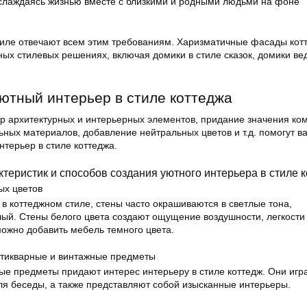
слаждаясь жизнью вместе с близкими и родными людьми на фоне
тиле отвечают всем этим требованиям. Харизматичные фасады кот
ых стилевых решениях, включая домики в стиле сказок, домики ве
ютный интерьер в стиле коттеджа
р архитектурных и интерьерных элементов, придание значения ко
ных материалов, добавление нейтральных цветов и т.д. помогут в
терьер в стиле коттеджа.
ктеристик и способов создания уютного интерьера в стиле 
ых цветов
в коттеджном стиле, стены часто окрашиваются в светлые тона,
ый. Стены белого цвета создают ощущение воздушности, легкости 
можно добавить мебель темного цвета.
антикварные и винтажные предметы
ые предметы придают интерес интерьеру в стиле коттедж. Они игр
еля беседы, а также представляют собой изысканные интерьеры.