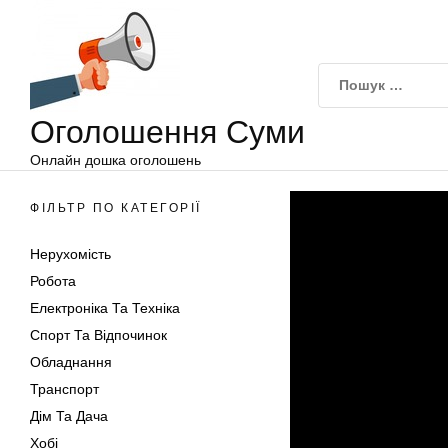
Оголошення
Перейти
Суми
до
вмісту
Оголошення Суми
Онлайн дошка оголошень
ФІЛЬТР ПО КАТЕГОРІЇ
Нерухомість
Робота
Електроніка Та Техніка
Спорт Та Відпочинок
Обладнання
Транспорт
Дім Та Дача
Хобі