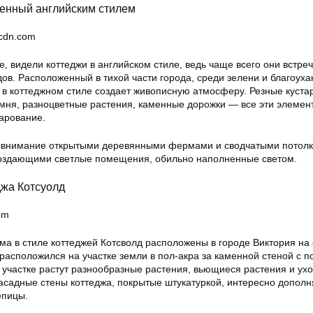
ленный английским стилем
-cdn.com
е, видели коттеджи в английском стиле, ведь чаще всего они встре
дов. Расположенный в тихой части города, среди зелени и благоух
 в коттеджном стиле создает живописную атмосферу. Резные куста
камня, разноцветные растения, каменные дорожки — все эти элемен
арование.
 внимание открытыми деревянными фермами и сводчатыми потол
создающими светлые помещения, обильно наполненные светом.
джа Котсуолд
om
ма в стиле коттеджей Котсволд расположены в городе Виктория на
расположился на участке земли в пол-акра за каменной стеной с п
 участке растут разнообразные растения, вьющиеся растения и ух
фасадные стены коттеджа, покрытые штукатуркой, интересно допол
епицы.