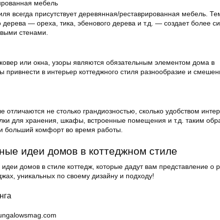
ированная мебель
тиля всегда присутствует деревянная/реставрированная мебель. Т
 дерева — ореха, тика, эбенового дерева и т.д. — создает более с
овыми стенами.
 ковер или окна, узоры являются обязательным элементом дома в
бы привнести в интерьер коттеджного стиля разнообразие и смешен
е отличаются не столько грандиозностью, сколько удобством интер
лки для хранения, шкафы, встроенные помещения и т.д. таким обр
и больший комфорт во время работы.
ные идеи домов в коттеджном стиле
 идеи домов в стиле коттедж, которые дадут вам представление о 
жах, уникальных по своему дизайну и подходу!
нга
bungalowsmag.com