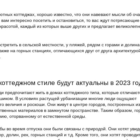
уютных коттеджах, хорошо известно, что они навевают мысли об оч
 вам интересно посетить и остановиться, то вас ждут потрясающие
расотой, каждый из которых выше других и предлагает великолеп
стретить в сельской местности, у пляжей, рядом с горами и долина
также на горных станциях, отличающихся друг от друга архитектуро
.
коттеджном стиле будут актуальны в 2023 го
и предпочитают жить в домах коттеджного типа, которые отличают
шиком. В условиях растущей урбанизации многие люди ощущают
 величия и роскоши. Они живут в центре городов, построенных из
ственных материалов в замкнутом пространстве. Таким образом, го
нию, оторванному от естественной среды.
 бы во время отпуска они были связаны с природой. Они хотят увид
р, долин, рек, горных станций и т.д. Кроме того, они хотят проводи