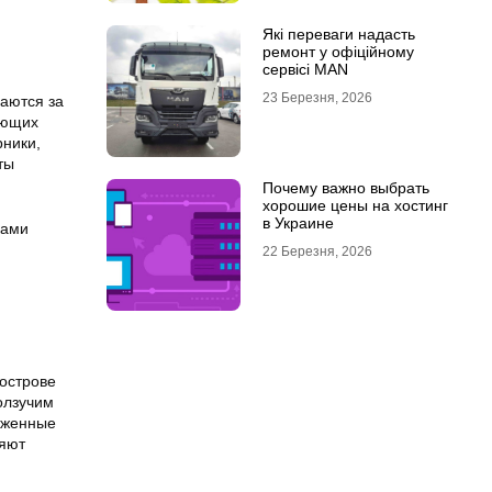
Які переваги надасть
ремонт у офіційному
сервісі MAN
23 Березня, 2026
чаются за
ающих
рники,
ты
Почему важно выбрать
хорошие цены на хостинг
в Украине
ками
22 Березня, 2026
 острове
олзучим
оженные
няют