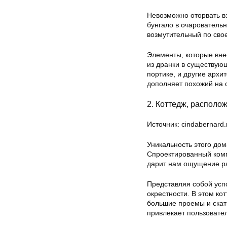
Невозможно оторвать вз
бунгало в очаровательн
возмутительный по сво
Элементы, которые вне
из дранки в существую
портике, и другие арх
дополняет похожий на с
2. Коттедж, располо
Источник: cindabernard
Уникальность этого дом
Спроектированный комп
дарит нам ощущение ра
Представляя собой усп
окрестности. В этом ко
большие проемы и скат
привлекает пользовате