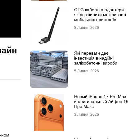
OTG кабелі та адаптери:
як розширити можливості
мобільних пристроїв
8 Липня, 2026
зайн
Які переваги дає
інвестиція в надійні
залізобетонні вироби
5 Липня, 2026
Новый iPhone 17 Pro Max
и оригинальный Айфон 16
Про Макс
3 Липня, 2026
джном