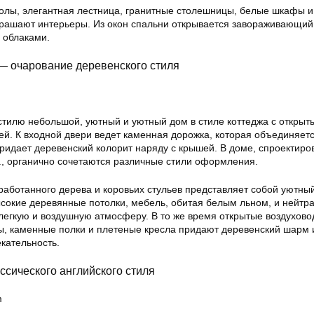
олы, элегантная лестница, гранитные столешницы, белые шкафы и
крашают интерьеры. Из окон спальни открывается завораживающий
 облаками.
— очарование деревенского стиля
стилю небольшой, уютный и уютный дом в стиле коттеджа с открыт
ей. К входной двери ведет каменная дорожка, которая объединяетс
идает деревенский колорит наряду с крышей. В доме, спроектир
o., органично сочетаются различные стили оформления.
работанного дерева и коровьих стульев представляет собой уютны
ысокие деревянные потолки, мебель, обитая белым льном, и нейтр
 легкую и воздушную атмосферу. В то же время открытые воздухово
, каменные полки и плетеные кресла придают деревенский шарм 
кательность.
ссического английского стиля
m