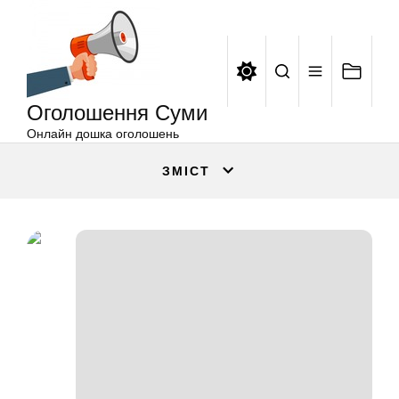
Оголошення
Перейти
Суми
до
вмісту
Оголошення Суми
Онлайн дошка оголошень
ЗМІСТ