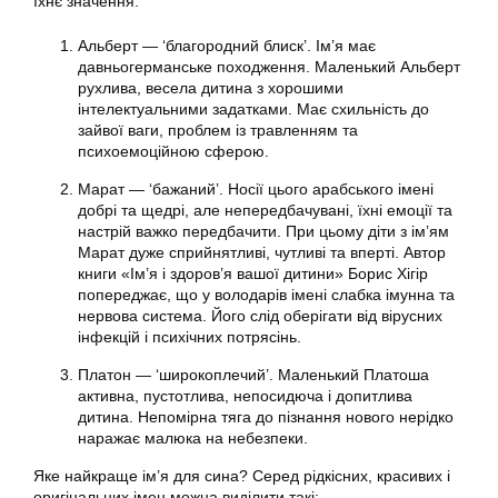
їхнє значення:
Альберт — ‘благородний блиск’. Ім’я має
давньогерманське походження. Маленький Альберт
рухлива, весела дитина з хорошими
інтелектуальними задатками. Має схильність до
зайвої ваги, проблем із травленням та
психоемоційною сферою.
Марат — ‘бажаний’. Носії цього арабського імені
добрі та щедрі, але непередбачувані, їхні емоції та
настрій важко передбачити. При цьому діти з ім’ям
Марат дуже сприйнятливі, чутливі та вперті. Автор
книги «Ім’я і здоров’я вашої дитини» Борис Хігір
попереджає, що у володарів імені слабка імунна та
нервова система. Його слід оберігати від вірусних
інфекцій і психічних потрясінь.
Платон — ‘широкоплечий’. Маленький Платоша
активна, пустотлива, непосидюча і допитлива
дитина. Непомірна тяга до пізнання нового нерідко
наражає малюка на небезпеки.
Яке найкраще ім’я для сина? Серед рідкісних, красивих і
оригінальних імен можна виділити такі: