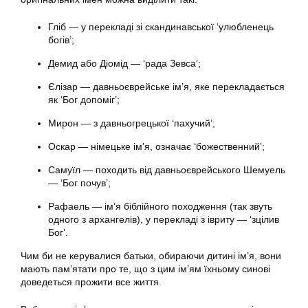
Гліб — у перекладі зі скандинавської ‘улюбленець
богів’;
Демид або Діомід — ‘рада Зевса’;
Єлізар — давньоєврейське ім’я, яке перекладається
як ‘Бог допоміг’;
Мирон — з давньогрецької ‘пахучий’;
Оскар — німецьке ім’я, означає ‘божественний’;
Самуїл — походить від давньоєврейського Шемуель
— ‘Бог почув’;
Рафаель — ім’я біблійного походження (так звуть
одного з архангелів), у перекладі з івриту — ‘зцілив
Бог’.
Чим би не керувалися батьки, обираючи дитині ім’я, вони
мають пам’ятати про те, що з цим ім’ям їхньому синові
доведеться прожити все життя.