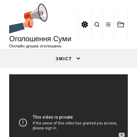
Оголошення
Перейти
Суми
до
вмісту
Оголошення Суми
Онлайн дошка оголошень
ЗМІСТ