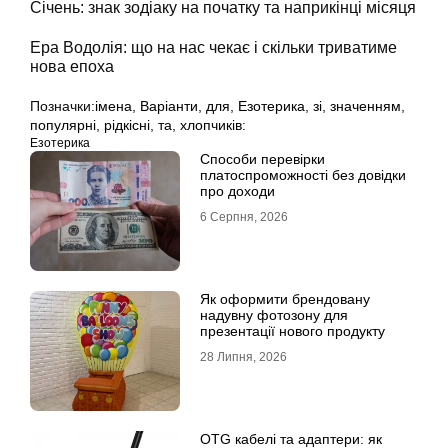
Січень: знак зодіаку на початку та наприкінці місяця
Ера Водолія: що на нас чекає і скільки триватиме
нова епоха
Позначки:
імена
,
Варіанти
,
для
,
Езотерика
,
зі
,
значенням
,
популярні
,
рідкісні
,
та
,
хлопчиків:
Езотерика
Способи перевірки
платоспроможності без довідки
про доходи
6 Серпня, 2026
Як оформити брендовану
надувну фотозону для
презентації нового продукту
28 Липня, 2026
OTG кабелі та адаптери: як