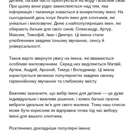
дитини, батьки часто орієнтуються на моду і власний смак.
При цьому вони рідко замислюються над тим, яка
інформація і таємниця ховається в конкретному імені. На
сьогоднішній день існує безліч імен для хлопчиків, які
унікальні і милозвучні. Деякі з найпопулярніших імен, які
обирають батьки для своїх синів: Олександр, Артур,
Максим, Тимофій, Іван і Дмитро. Ці імена стали
улюбленими завдяки їхньому звучанню, сенсу й
універсальності.
Також варто звернути увагу на імена, які вважаються
особливо милозвучними. Серед них виділяються Матвій,
Артем, Андрій, Арсеній, Тимур і Володимир. Ці імена
користуються великою популярністю завдяки своєму
гармонійному звучанню та глибокому змісту.
Важливо зазначити, що вибір імені для дитини — це дуже
індивідуальне і важливе рішення, і кожен батько прагне
вибрати ідеальне ім’я для свого малюка. Тому наш список
може бути корисним як відправна точка під час вибору
імені для вашого хлопчика.
Розглянемо докладніше популярні імена: