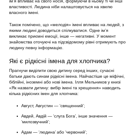
ім’я впливає на свого носія, формуючи в ньому ті чи інші
властивості. Людина ніби налаштовується на хвилю
власного імені.
Також помічено, що «мелодія» імені впливає на людей, з
якими людині доводиться спілкуватися. Одне ім’я
викликає приємні емоції, інше — негативні. У момент
знайомства оточуючі на підсвідомому рівні отримують про
людину певну інформацію.
Які є рідкісні імена для хлопчика?
Прагнучи виділити свою дитину серед інших, сучасні
батьки дають синам рідкісні імена. Найчастіше це міфічні,
біблійні, іноземні або нові імена. Ілля Мельников у книзі
«Як назвати дитину: вибір імені та хрещення» наводить
кілька рідкісних імен для хлопчика:
Август, Августин — ‘священний’;
Авдей, Авдій — ‘слуга Бога’, інше значення —
‘милозвучний’;
Адам — ‘людина’ або ‘червоний’;