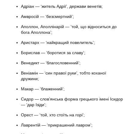
Адріан — ‘житель Адрії’, держави венетів;
Амвросій — ‘безсмертний’;
Аполлон, Аполлінарій — ‘той, що відноситься до
бога Аполлона’;
Аристарх — ‘найкращий повелитель’;
Борислав — ‘боротися за славу’;
Венедикт — ‘благословенний’;
Веніамін — ‘син правої руки’, тобто коханої
дружини;
Макар — ‘блаженний’;
Сидор — слов’янська форма грецького імені Ісидор
— ‘дар Ізіди’;
Орест — ‘той, хто стоїть на горі’;
Лаврентій — ‘прикрашений лавром’;