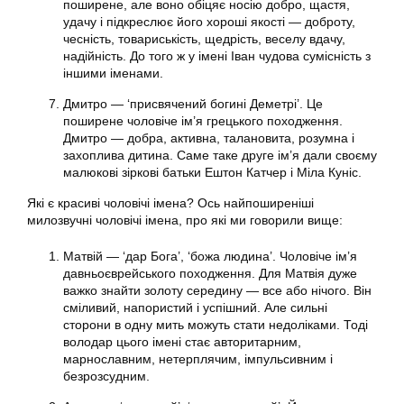
поширене, але воно обіцяє носію добро, щастя,
удачу і підкреслює його хороші якості — доброту,
чесність, товариськість, щедрість, веселу вдачу,
надійність. До того ж у імені Іван чудова сумісність з
іншими іменами.
Дмитро — ‘присвячений богині Деметрі’. Це
поширене чоловіче ім’я грецького походження.
Дмитро — добра, активна, талановита, розумна і
захоплива дитина. Саме таке друге ім’я дали своєму
малюкові зіркові батьки Ештон Катчер і Міла Куніс.
Які є красиві чоловічі імена? Ось найпоширеніші
милозвучні чоловічі імена, про які ми говорили вище:
Матвій — ‘дар Бога’, ‘божа людина’. Чоловіче ім’я
давньоєврейського походження. Для Матвія дуже
важко знайти золоту середину — все або нічого. Він
сміливий, напористий і успішний. Але сильні
сторони в одну мить можуть стати недоліками. Тоді
володар цього імені стає авторитарним,
марнославним, нетерплячим, імпульсивним і
безрозсудним.