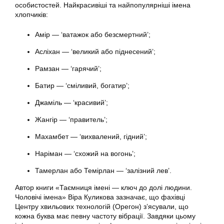
особистостей. Найкрасивіші та найпопулярніші імена
хлопчиків:
Амір — ‘ватажок або безсмертний’;
Асліхан — ‘великий або піднесений’;
Рамзан — ‘гарячий’;
Батир — ‘сміливий, богатир’;
Джаміль — ‘красивий’;
Жангір — ‘правитель’;
Махамбет — ‘вихвалений, гідний’;
Наріман — ‘схожий на вогонь’;
Тамерлан або Темірлан — ‘залізний лев’.
Автор книги «Таємниця імені — ключ до долі людини.
Чоловічі імена» Віра Куликова зазначає, що фахівці
Центру хвильових технологій (Орегон) з’ясували, що
кожна буква має певну частоту вібрації. Завдяки цьому