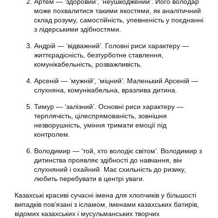
Артем — ‘здоровий’, ‘неушкоджений’. Його володар
може похвалитися такими якостями, як аналітичний
склад розуму, самостійність, упевненість у поєднанні
з лідерськими здібностями.
Андрій — ‘відважний’. Головні риси характеру —
життєрадісність, безтурботне ставлення,
комунікабельність, розважливість.
Арсеній — ‘мужній’, ‘міцний’. Маленький Арсеній —
слухняна, комунікабельна, вразлива дитина.
Тимур — ‘залізний’. Основні риси характеру —
терплячість, цілеспрямованість, зовнішня
незворушність, уміння тримати емоції під
контролем.
Володимир — ‘той, хто володіє світом’. Володимир з
дитинства проявляє здібності до навчання, він
слухняний і охайний. Має схильність до ризику,
любить перебувати в центрі уваги.
Казахські красиві сучасні імена для хлопчиків у більшості
випадків пов’язані з ісламом, іменами казахських батирів,
відомих казахських і мусульманських творчих