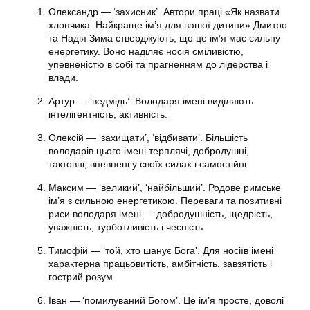
Олександр — ‘захисник’. Автори праці «Як назвати
хлопчика. Найкраще ім’я для вашої дитини» Дмитро
та Надія Зима стверджують, що це ім’я має сильну
енергетику. Воно наділяє носія сміливістю,
упевненістю в собі та прагненням до лідерства і
влади.
Артур — ‘ведмідь’. Володаря імені виділяють
інтелігентність, активність.
Олексій — ‘захищати’, ‘відбивати’. Більшість
володарів цього імені терплячі, добродушні,
тактовні, впевнені у своїх силах і самостійні.
Максим — ‘великий’, ‘найбільший’. Родове римське
ім’я з сильною енергетикою. Переваги та позитивні
риси володаря імені — добродушність, щедрість,
уважність, турботливість і чесність.
Тимофій — ‘той, хто шанує Бога’. Для носіїв імені
характерна працьовитість, амбітність, завзятість і
гострий розум.
Іван — ‘помилуваний Богом’. Це ім’я просте, доволі