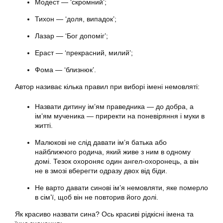
Модест — ‘скромний’;
Тихон — ‘доля, випадок’;
Лазар — ‘Бог допоміг’;
Ераст — ‘прекрасний, милий’;
Фома — ‘близнюк’.
Автор називає кілька правил при виборі імені немовляті:
Назвати дитину ім’ям праведника — до добра, а
ім’ям мученика — приректи на поневіряння і муки в
житті.
Малюкові не слід давати ім’я батька або
найближчого родича, який живе з ним в одному
домі. Тезок охороняє один ангел-охоронець, а він
не в змозі вберегти одразу двох від біди.
Не варто давати синові ім’я немовляти, яке померло
в сім’ї, щоб він не повторив його долі.
Як красиво назвати сина? Ось красиві рідкісні імена та