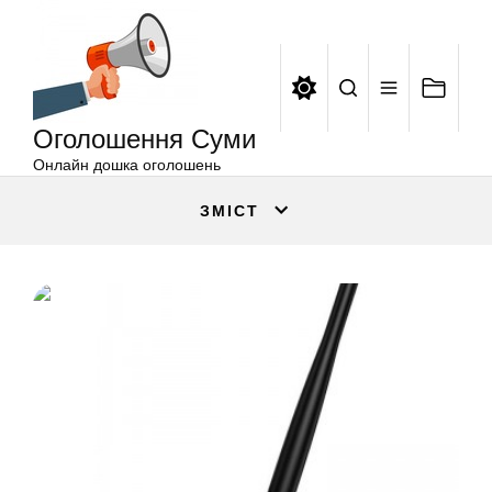
Оголошення
Перейти
Суми
до
вмісту
Оголошення Суми
Онлайн дошка оголошень
ЗМІСТ