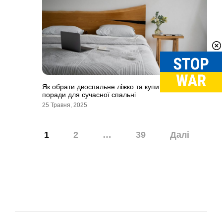
Як обрати двоспальне ліжко та купити матрац:
поради для сучасної спальні
25 Травня, 2025
Навігація
1
2
…
39
Далі
записів