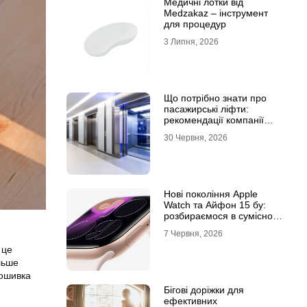
Медичні лотки від
Medzakaz – інструмент
для процедур
3 Липня, 2026
Що потрібно знати про
пасажирські ліфти:
рекомендації компанії
Leolift
30 Червня, 2026
Нові покоління Apple
Watch та Айфон 15 бу:
розбираємося в сумісності
та налаштуваннях
7 Червня, 2026
екосистеми
 це
льше
рошивка
Бігові доріжки для
ефективних