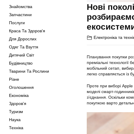
Нові покол
Знайомства
Запчастини
розбираємо
Послуги
екосистем
Краса Та Здоров'я
Електроніка та техні
Для Дорослих
Одяг Та Взуття
Дитячий Світ
Планування покупки роз
преміальні технології б
Будівництво
мобільний сетап, вибир
Тварини Та Рослини
легко справляється із 
Різне
Проте при виборі Apple 
Оголошення
моделі смарт-годинників
Економіка
з’єднання. Оскільки ко
покупкою варто детально
Здоров'я
Туризм
Наука
Техніка