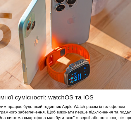
мної сумісності: watchOS та iOS
ким працює будь-який годинник Apple Watch разом із телефоном —
рограмного забезпечення. Щоб виконати перше підключення та пода
на система смартфона має бути такої ж версії або новішою, ніж п