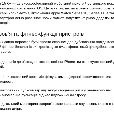
 15 бу — це високоефективний мобільний пристрій останнього поко
найсвіжіші оновлення iOS. Це означає, що ви можете сміливо розгл
серії хронометрів, включаючи Apple Watch Series 10, Series 11, а та
Смартфон легко розпізнає новий гаджет, запустить фірмові додатки т
сорів.
ов’я та фітнес-функції пристроїв
ик давно перестав бути просто екраном для дублювання повідомле
й фітнес-браслет із синхронізацією смартфона, який цілодобово сте
тувача.
годинників до п’ятнадцятого покоління iPhone, ви отримуєте повний 
ей:
сті: високоточний крокомір фіксуватиме щоденні переміщення, зак
ивності.
інтегрований пульсометр відстежує серцевий ритм у реальному часі
 аномальна пульсація під час відпочинку чи стресу.
: детальний моніторинг здоров’я включає фази сну, рівень кисню в к
ивання шкіри.