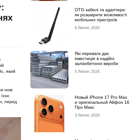
:
OTG кабелі та адаптери:
як розширити можливості
нях
мобільних пристроїв
8 Липня, 2026
Які переваги дає
інвестиція в надійні
и
залізобетонні вироби
ій
с, який
5 Липня, 2026
кі нові
 їхнє
Новый iPhone 17 Pro Max
и, перед
и оригинальный Айфон 16
Про Макс
3 Липня, 2026