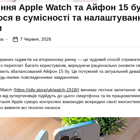
іння Apple Watch та Айфон 15 бу
ся в сумісності та налаштуван
и
ка
7 Червня, 2026
умних гаджетів на вторинному ринку — це чудовий спосіб отримат
ез переплат. Багато користувачів, вирішуючи раціонально оновити св
ають збалансований Айфон 15 бу. Це потужний та актуальний девай
будь-якими повсякденними завданнями.
Watch (
https://stls.store/uk/watch-1518/
) виникає логічне запитання: я
 від купертинівців підійдуть до цього смартфона та як працюватиме
мпанія Apple суворо контролює взаємодію всередині своєї екосистем
 вивчити всі технічні нюанси.