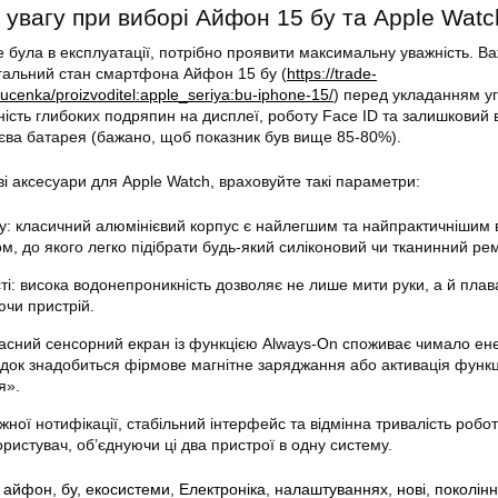
 увагу при виборі Айфон 15 бу та Apple Watc
е була в експлуатації, потрібно проявити максимальну уважність. В
гальний стан смартфона Айфон 15 бу (
https://trade-
nyucenka/proizvoditel:apple_seriya:bu-iphone-15/
) перед укладанням уг
тність глибоких подряпин на дисплеї, роботу Face ID та залишковий в
ієва батарея (бажано, щоб показник був вище 85-80%).
і аксесуари для Apple Watch, враховуйте такі параметри:
у: класичний алюмінієвий корпус є найлегшим та найпрактичнішим 
м, до якого легко підібрати будь-який силіконовий чи тканинний ре
ті: висока водонепроникність дозволяє не лише мити руки, а й плав
ючи пристрій.
часний сенсорний екран із функцією Always-On споживає чимало енер
здок знадобиться фірмове магнітне заряджання або активація функ
я».
ної нотифікації, стабільний інтерфейс та відмінна тривалість робо
ристувач, об’єднуючи ці два пристрої в одну систему.
,
айфон
,
бу
,
екосистеми
,
Електроніка
,
налаштуваннях
,
нові
,
поколін