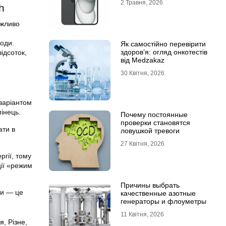
2 Травня, 2026
h
ажливо
оди.
Як самостійно перевірити
здоров’я: огляд онкотестів
ідсоток,
від Medzakaz
30 Квітня, 2026
варіантом
мінець.
Почему постоянные
проверки становятся
ати в
ловушкой тревоги
27 Квітня, 2026
гії, тому
ції «режим
Причины выбрать
ти — це
качественные азотные
генераторы и флоуметры
11 Квітня, 2026
ня
,
Різне
,