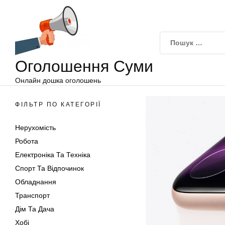
Оголошення
Перейти
Суми
до
вмісту
Оголошення Суми
Онлайн дошка оголошень
ФІЛЬТР ПО КАТЕГОРІЇ
Нерухомість
Робота
Електроніка Та Техніка
Спорт Та Відпочинок
Обладнання
Транспорт
Дім Та Дача
Хобі