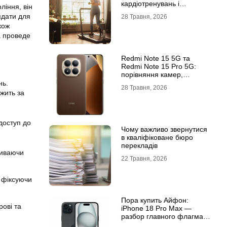
кардіотренувань і
ління, він
підтримки активного
ядати для
28 Травня, 2026
способу життя
кож
а проведе
Redmi Note 15 5G та
Redmi Note 15 Pro 5G:
порівняння камер,
автономності та
нь.
28 Травня, 2026
продуктивності
жить за
доступ до
Чому важливо звернутися
в кваліфіковане бюро
перекладів
риваючи
22 Травня, 2026
, фіксуючи
Пора купить Айфон:
рові та
iPhone 18 Pro Max —
разбор главного флагмана
современности