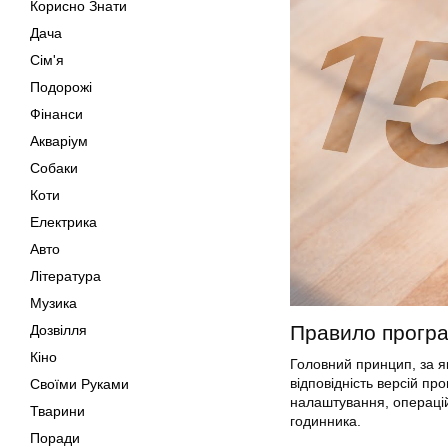
Корисно Знати
Дача
Сім'я
Подорожі
Фінанси
Акваріум
Собаки
Коти
Електрика
Авто
Література
Музика
Правило програ
Дозвілля
Кіно
Головний принцип, за я
відповідність версій п
Своїми Руками
налаштування, операцій
Тварини
годинника.
Поради