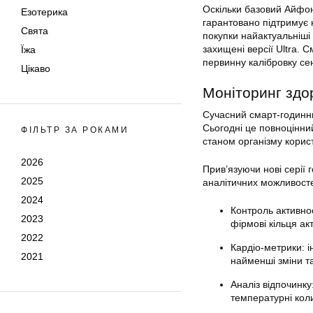
Оскільки базовий Айфон
Езотерика
гарантовано підтримує 
Свята
покупки найактуальніші 
захищені версії Ultra. 
Їжа
первинну калібровку сен
Цікаво
Моніторинг здор
Сучасний смарт-годинн
Сьогодні це повноцінни
ФІЛЬТР ЗА РОКАМИ
станом організму корис
2026
Прив’язуючи нові серії 
2025
аналітичних можливост
2024
Контроль активно
2023
фірмові кільця акт
2022
Кардіо-метрики: 
2021
найменші зміни та
Аналіз відпочинку
температурні кол