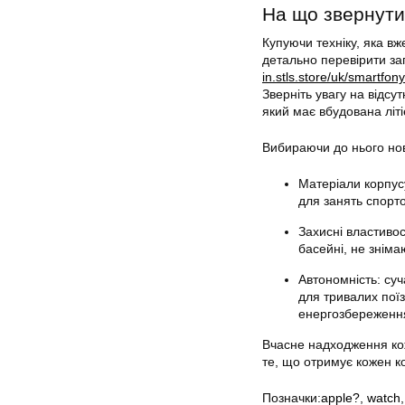
На що звернути
Купуючи техніку, яка вж
детально перевірити за
in.stls.store/uk/smartfo
Зверніть увагу на відсу
який має вбудована літ
Вибираючи до нього нов
Матеріали корпус
для занять спорто
Захисні властивос
басейні, не зніма
Автономність: су
для тривалих пої
енергозбереженн
Вчасне надходження кож
те, що отримує кожен ко
Позначки:
apple?
,
watch