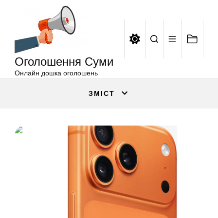
Оголошення
Перейти
Суми
до
вмісту
Оголошення Суми
Онлайн дошка оголошень
ЗМІСТ