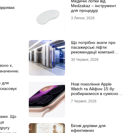
Медичні лотки від
Medzakaz – інструмент
ідкриває
для процедур
3 Липня, 2026
Що потрібно знати про
пасажирські ліфти:
рекомендації компанії
Leolift
30 Червня, 2026
воно є,
изначенню.
о для
Нові покоління Apple
 скасовує
Watch та Айфон 15 бу:
розбираємося в сумісності
та налаштуваннях
7 Червня, 2026
екосистеми
рами. Що
 ще
Бігові доріжки для
другу
ефективних