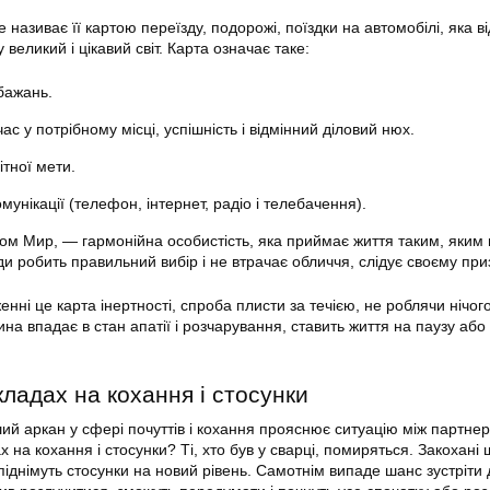
 називає її картою переїзду, подорожі, поїздки на автомобілі, яка в
великий і цікавий світ. Карта означає таке:
бажань.
ас у потрібному місці, успішність і відмінний діловий нюх.
тної мети.
омунікації (телефон, інтернет, радіо і телебачення).
м Мир, — гармонійна особистість, яка приймає життя таким, яким 
ди робить правильний вибір і не втрачає обличчя, слідує своєму пр
ні це карта інертності, спроба плисти за течією, не роблячи нічог
а впадає в стан апатії і розчарування, ставить життя на паузу або
ладах на кохання і стосунки
й аркан у сфері почуттів і кохання прояснює ситуацію між партне
 на кохання і стосунки? Ті, хто був у сварці, помиряться. Закохані
піднімуть стосунки на новий рівень. Самотнім випаде шанс зустріти 