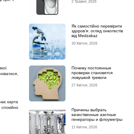
2 Травня, 2026
Як самостійно перевірити
здоров’я: огляд онкотестів
від Medzakaz
30 Квітня, 2026
Почему постоянные
амої
проверки становятся
ніватися,
ловушкой тревоги
27 Квітня, 2026
чає карта
 спокійно
Причины выбрать
качественные азотные
генераторы и флоуметры
11 Квітня, 2026