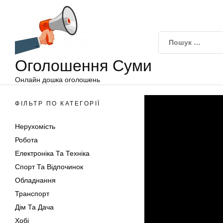
Оголошення
Перейти
Суми
до
вмісту
Оголошення Суми
Онлайн дошка оголошень
ФІЛЬТР ПО КАТЕГОРІЇ
Нерухомість
Робота
Електроніка Та Техніка
Спорт Та Відпочинок
Обладнання
Транспорт
Дім Та Дача
Хобі