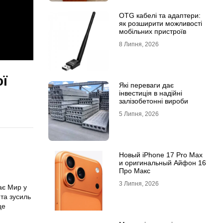
OTG кабелі та адаптери:
як розширити можливості
мобільних пристроїв
8 Липня, 2026
ої
Які переваги дає
інвестиція в надійні
залізобетонні вироби
5 Липня, 2026
Новый iPhone 17 Pro Max
и оригинальный Айфон 16
Про Макс
3 Липня, 2026
ає Мир у
ета зусиль
це