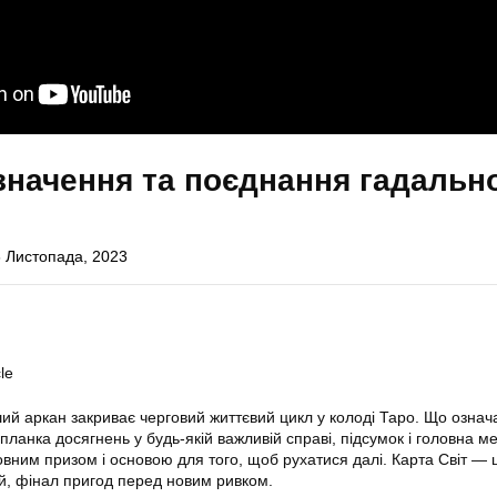
 значення та поєднання гадальн
 Листопада, 2023
le
й аркан закриває черговий життєвий цикл у колоді Таро. Що означ
ланка досягнень у будь-якій важливій справі, підсумок і головна м
овним призом і основою для того, щоб рухатися далі. Карта Світ — 
й, фінал пригод перед новим ривком.