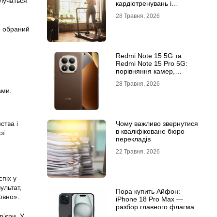
злучаться
кардіотренувань і
підтримки активного
28 Травня, 2026
способу життя
, обраний
Redmi Note 15 5G та
Redmi Note 15 Pro 5G:
порівняння камер,
автономності та
28 Травня, 2026
продуктивності
ами.
Чому важливо звернутися
ства і
в кваліфіковане бюро
ої
перекладів
22 Травня, 2026
піх у
ультат,
Пора купить Айфон:
овно».
iPhone 18 Pro Max —
разбор главного флагмана
современности
р’єри. У