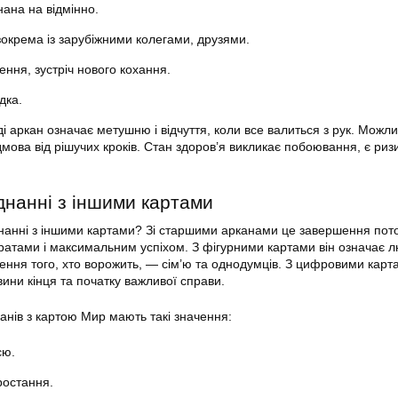
ана на відмінно.
 зокрема із зарубіжними колегами, друзями.
ння, зустріч нового кохання.
дка.
і аркан означає метушню і відчуття, коли все валиться з рук. Можли
ідмова від рішучих кроків. Стан здоров’я викликає побоювання, є риз
днанні з іншими картами
нанні з іншими картами? Зі старшими арканами це завершення пот
атами і максимальним успіхом. З фігурними картами він означає 
ення того, хто ворожить, — сім’ю та однодумців. З цифровими кар
вини кінця та початку важливої справи.
нів з картою Мир мають такі значення:
єю.
ростання.