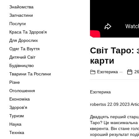
Знайомства
Запчастини
Послуги
Краса Та Здоров'я
Для Дорослих
Світ Таро:
Одяг Та Взуття
Дитячий Світ
карти
Будівництво
Езотерика
26
Тварини Та Рослини
Різне
Оголошення
Езотерика
Економіка
robertss
22.09.2023
Artic
Здоров'я
Туризм
Двадцять перший старши
Таро? Це максимальна п
Наука
кверента. Він стане гол
Техніка
хороший результат поді