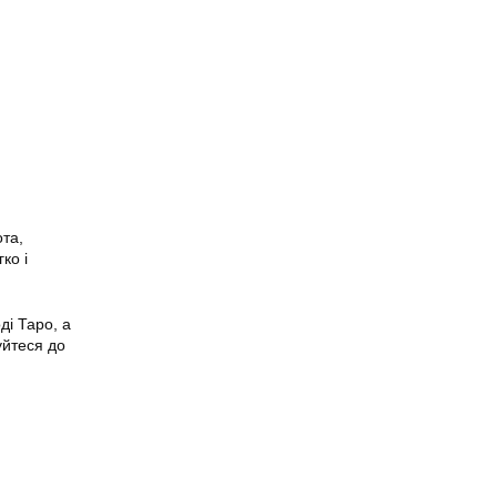
та,
ко і
ді Таро, а
уйтеся до