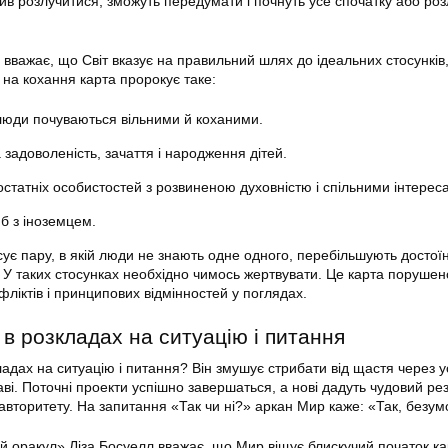
шив розлучитися, зможуть передумати і почнуть усе спочатку або ро
вважає, що Світ вказує на правильний шлях до ідеальних стосунків
 на кохання карта пророкує таке:
 люди почуваються вільними й коханими.
задоволеність, зачаття і народження дітей.
статніх особистостей з розвиненою духовністю і спільними інтерес
б з іноземцем.
ує пару, в якій люди не знають одне одного, перебільшують достоїн
У таких стосунках необхідно чимось жертвувати. Це карта порушен
фліктів і принципових відмінностей у поглядах.
в розкладах на ситуацію і питання
адах на ситуацію і питання? Він змушує стрибати від щастя через ус
аві. Поточні проекти успішно завершаться, а нові дадуть чудовий рез
 авторитету. На запитання «Так чи ні?» аркан Мир каже: «Так, безум
й оракул» Ліза Босуелл вважає, що Мир віщує блискучий початок ка