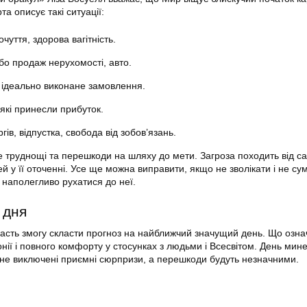
та описує такі ситуації:
уття, здорова вагітність.
бо продаж нерухомості, авто.
, ідеально виконане замовлення.
, які принесли прибуток.
гів, відпустка, свобода від зобов’язань.
 труднощі та перешкоди на шляху до мети. Загроза походить від с
 у її оточенні. Усе ще можна виправити, якщо не зволікати і не сум
 наполегливо рухатися до неї.
 дня
дасть змогу скласти прогноз на найближчий значущий день. Що озна
нії і повного комфорту у стосунках з людьми і Всесвітом. День мине
 не виключені приємні сюрпризи, а перешкоди будуть незначними.