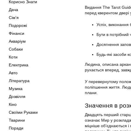
Корисно Знати
Видання The Tarot Guide
Дача
перед кверентом двері у 
Сім'я
Успіх, виконання 
Подорожі
Фінанси
Бути в потрібний ч
Акваріум
Досягнення запові
Собаки
Будь-які засоби к
Коти
Людина, описана аркано
Електрика
рухається вперед, завж
Авто
Література
У перевернутому положен
поліпшення життя. Людин
Музика
плани.
Дозвілля
Кіно
Значення в розк
Своїми Руками
Двадцять перший старши
Тварини
означає Мир у розкладах
міцніше об’єднаються і 
Поради