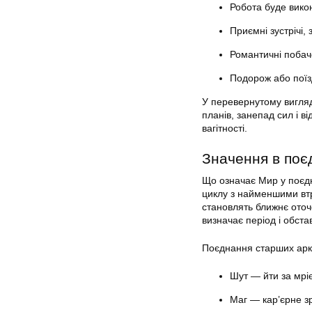
Робота буде викон
Приємні зустрічі,
Романтичні побаче
Подорож або поїз
У перевернутому вигляд
планів, занепад сил і в
вагітності.
Значення в поє
Що означає Мир у поєд
циклу з найменшими втр
становлять ближнє оточ
визначає період і обста
Поєднання старших арка
Шут — йти за мрі
Маг — кар’єрне з