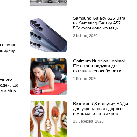
Samsung Galaxy S26 Ultra
чи Samsung Galaxy A57
5G: флагманська міць
проти доступності
2 Квітня, 2026
ва зміна
ик зриву
Optimum Nutrition і Animal
Flex: топ-продукти для
активного способу життя
1 Квітня, 2026
очного
людей, що
тами Мир
Витамин Д3 и другие БАДы
для укрепления здоровья
в магазине витаминов
25 Березня, 2026