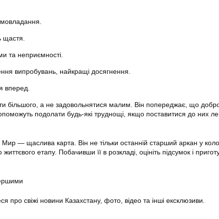
амовладання.
ь щастя.
и та неприємності.
ння випробувань, найкращі досягнення.
я вперед.
ти більшого, а не задовольнятися малим. Він попереджає, що добро
допоможуть подолати будь-які труднощі, якщо поставитися до них лег
Мир — щаслива карта. Він не тільки останній старший аркан у коло
життєвого етапу. Побачивши її в розкладі, оцініть підсумок і пригот
першими
еся про свіжі новини Казахстану, фото, відео та інші ексклюзиви.