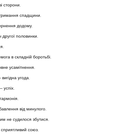
і сторони.
тримання спадщини.
ернення додому.
ч другої половинки.
я.
мога в складній боротьбі.
вне усамітнення.
 вигідна угода.
 успіх.
гармонія.
авлення від минулого.
ким не судилося збутися.
 сприятливий союз.