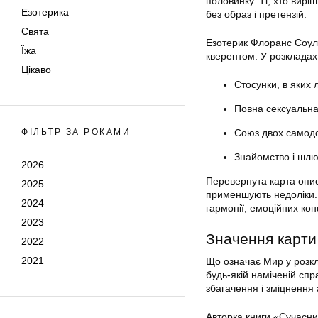
половинку. Ті, хто вирі
Езотерика
без образ і претензій.
Свята
Езотерик Флоранс Соул 
Їжа
кверентом. У розкладах
Цікаво
Стосунки, в яких
Повна сексуальна 
ФІЛЬТР ЗА РОКАМИ
Союз двох самодо
Знайомство і шлю
2026
Перевернута карта опис
2025
применшують недоліки. 
2024
гармонії, емоційних кон
2023
Значення карти 
2022
2021
Що означає Мир у розкл
будь-якій наміченій спр
збагачення і зміцнення
Авторка книги «Сучасни