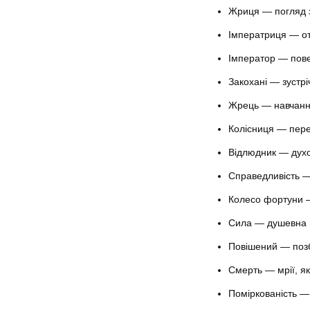
Жриця — погляд з
Імператриця — о
Імператор — пов
Закохані — зустрі
Жрець — навчанн
Колісниця — пере
Відлюдник — духо
Справедливість —
Колесо фортуни —
Сила — душевна 
Повішений — позб
Смерть — мрії, я
Поміркованість —