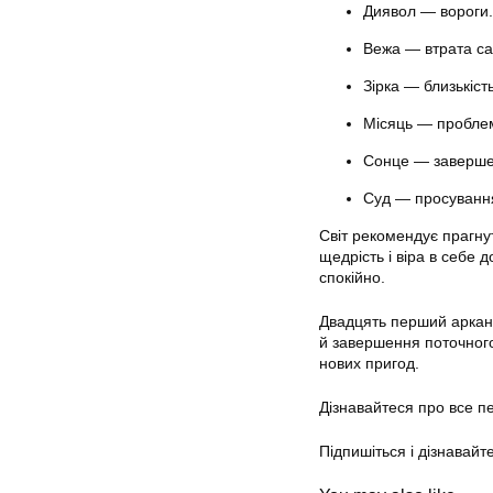
Диявол — вороги.
Вежа — втрата с
Зірка — близькіст
Місяць — проблем
Сонце — заверше
Суд — просуванн
Світ рекомендує прагну
щедрість і віра в себе 
спокійно.
Двадцять перший аркан 
й завершення поточного 
нових пригод.
Дізнавайтеся про все 
Підпишіться і дізнавайт