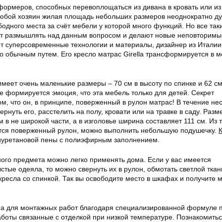
ормеров, способных перевоплощаться из дивана в кровать или из 
 Любой хозяин жилая площадь небольших размеров неоднократно д
одного места за счёт мебели у которой много функций. Но все таки
т размышлять над данным вопросом и делают новые неповторимы
ует суперсовременные технологии и материалы, дизайнер из Италии
о обычным путем. Его кресло матрас Girella трансформируется в м
имеет очень маленькие размеры – 70 см в высоту по спинке и 62 см
е формируется эмоция, что эта мебель только для детей. Секрет
ом, что он, в принципе, поверженный в рулон матрас! В течение не
ернуть его, расстелить на полу, кровати или на травке в саду. Раз
м в не широкой части, а в изголовье ширина составляет 111 см. Из 
тся поверженный рулон, можно выполнить небольшую подушечку.
иуретановой пены с полиэфирным заполнением.
ного предмета можно легко применять дома. Если у вас имеется
стые одеяла, то можно свернуть их в рулон, обмотать светлой ткан
кресла со спинкой. Так вы освободите место в шкафах и получите 
а для монтажных работ благодаря специализированной формуле п
боты связанные с отделкой при низкой температуре. Познакомитьс