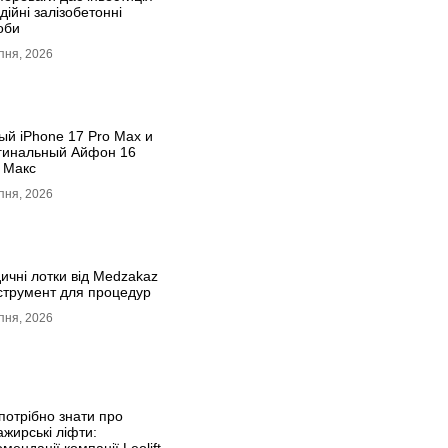
дійні залізобетонні
оби
пня, 2026
ый iPhone 17 Pro Max и
гинальный Айфон 16
 Макс
пня, 2026
ичні лотки від Medzakaz
нструмент для процедур
пня, 2026
потрібно знати про
ажирські ліфти: