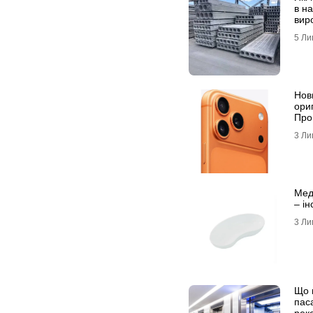
в на
вир
5 Ли
Нов
ори
Про
3 Ли
Мед
– і
3 Ли
Що 
пас