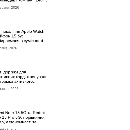
мендації компанії Leolift
ервня, 2026
і покоління Apple Watch
Айфон 15 бу:
бираємося в сумісності
налаштуваннях
рвня, 2026
системи
ві доріжки для
ктивних кардіотренувань
дтримки активного
собу життя
равня, 2026
mi Note 15 5G та Redmi
e 15 Pro 5G: порівняння
ер, автономності та
дуктивності
равня, 2026