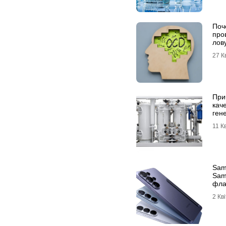
Поч
про
лов
27 К
При
кач
ген
11 К
Sam
Sam
фла
дос
2 Кв