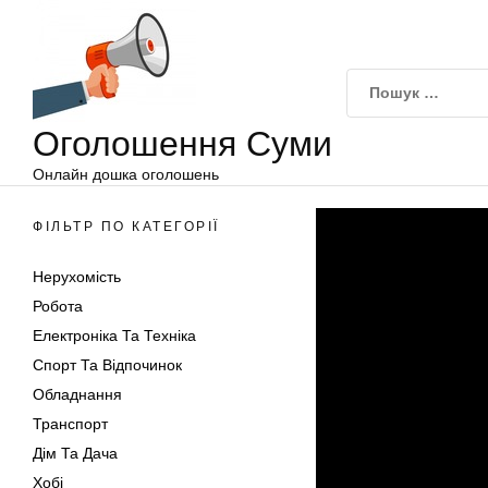
Оголошення
Перейти
Суми
до
вмісту
Оголошення Суми
Онлайн дошка оголошень
ФІЛЬТР ПО КАТЕГОРІЇ
Нерухомість
Робота
Електроніка Та Техніка
Спорт Та Відпочинок
Обладнання
Транспорт
Дім Та Дача
Хобі