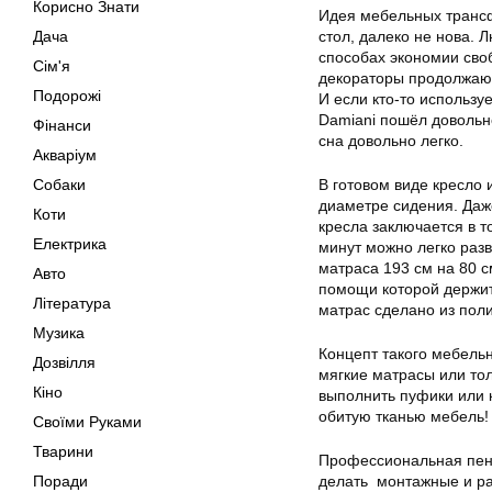
Корисно Знати
Идея мебельных трансф
Дача
стол, далеко не нова.
способах экономии своб
Сім'я
декораторы продолжаю
Подорожі
И если кто-то использ
Damiani пошёл довольн
Фінанси
сна довольно легко.
Акваріум
Собаки
В готовом виде кресло 
диаметре сидения. Даж
Коти
кресла заключается в т
Електрика
минут можно легко разв
матраса 193 см на 80 с
Авто
помощи которой держи
Література
матрас
сделано из пол
Музика
Концепт такого мебель
Дозвілля
мягкие матрасы или тол
Кіно
выполнить пуфики или 
обитую тканью мебель!
Своїми Руками
Тварини
Профессиональная пен
Поради
делать монтажные и ра