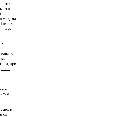
полки в
умал о
,
е модели.
 Lorenzo
есто для
 в
скольких
меры
ткани, при
Кресло
ью и
милую
озволит
я со