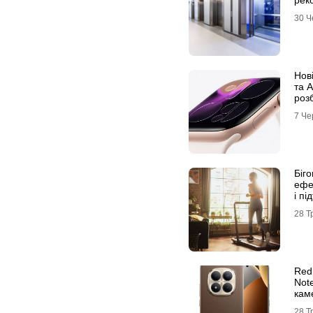
реко
30 Ч
Нов
та 
роз
та 
7 Че
еко
Біго
ефе
і пі
спо
28 Т
Red
Not
кам
про
28 Т