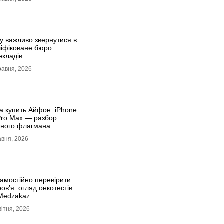
у важливо звернутися в
ліфіковане бюро
екладів
равня, 2026
а купить Айфон: iPhone
Pro Max — разбор
вного флагмана
ременности
авня, 2026
самостійно перевірити
ов’я: огляд онкотестів
 Medzakaz
вітня, 2026