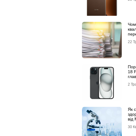
Чом
ква
пер
22 Т
Пор
18 
гла
сов
2 Тр
Як 
здор
від
30 К