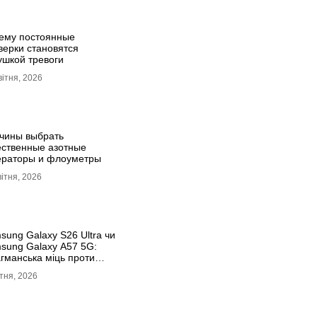
ему постоянные
верки становятся
ушкой тревоги
вітня, 2026
чины выбрать
ественные азотные
ераторы и флоуметры
вітня, 2026
sung Galaxy S26 Ultra чи
sung Galaxy A57 5G:
гманська міць проти
тупності
ітня, 2026