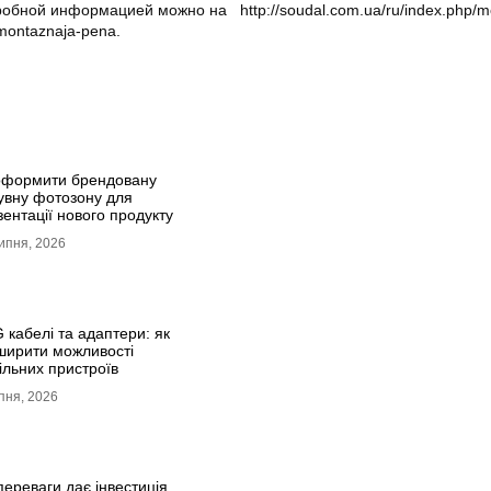
обной информацией можно на http://soudal.com.ua/ru/index.php/m
-montaznaja-pena.
оформити брендовану
увну фотозону для
ентації нового продукту
ипня, 2026
 кабелі та адаптери: як
ширити можливості
ільних пристроїв
пня, 2026
переваги дає інвестиція