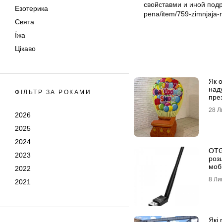
свойставми и иной подр
Езотерика
pena/item/759-zimnjaja
Свята
Їжа
Цікаво
Як 
над
ФІЛЬТР ЗА РОКАМИ
през
28 Л
2026
2025
2024
OTG
2023
роз
моб
2022
8 Ли
2021
Які 