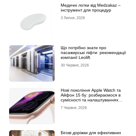
Медичні лотки від Medzakaz –
інструмент для процедур
3 Липня, 2026
Що потрібно знати про
пасажирські ліфти: рекомендації
компанії Leolift
30 Червня, 2026
Нові покоління Apple Watch та
Айфон 15 бу: розбираємося в
сумісності та налаштуваннях
екосистеми
7 Червня, 2026
Бігові доріжки для ефективних