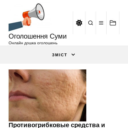
Оголошення
Перейти
Суми
до
вмісту
Оголошення Суми
Онлайн дошка оголошень
ЗМІСТ
Противогрибковые средства и