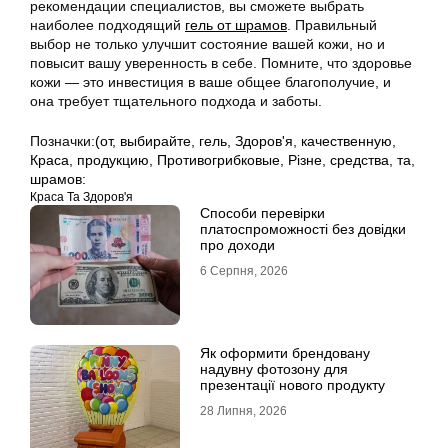
рекомендации специалистов, вы сможете выбрать
наиболее подходящий
гель от шрамов
. Правильный
выбор не только улучшит состояние вашей кожи, но и
повысит вашу уверенность в себе. Помните, что здоровье
кожи — это инвестиция в ваше общее благополучие, и
она требует тщательного подхода и заботы.
Позначки:
(от
,
выбирайте
,
гель
,
Здоров'я
,
качественную
,
Краса
,
продукцию
,
Противогрибковые
,
Різне
,
средства
,
та
,
шрамов:
Краса Та Здоров'я
Способи перевірки
платоспроможності без довідки
про доходи
6 Серпня, 2026
Як оформити брендовану
надувну фотозону для
презентації нового продукту
28 Липня, 2026