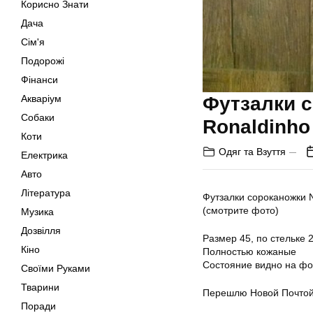
Корисно Знати
Дача
Сім'я
Подорожі
Фінанси
Футзалки с
Акваріум
Собаки
Ronaldinho
Коти
Одяг та Взуття
Електрика
Авто
Література
Футзалки сороканожки N
(смотрите фото)
Музика
Дозвілля
Размер 45, по стельке 2
Кіно
Полностью кожаные
Состояние видно на фо
Своїми Руками
Тварини
Перешлю Новой Почтой
Поради