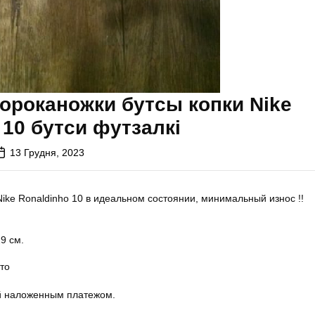
ороканожки бутсы копки Nike
 10 бутси футзалкi
13 Грудня, 2023
ike Ronaldinho 10 в идеальном состоянии, минимальный износ !!
9 см.
то
 наложенным платежом.