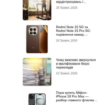
кардіотренувань і
підтримки активного
28 Травня, 2026
способу життя
Redmi Note 15 5G та
Redmi Note 15 Pro 5G:
порівняння камер,
автономності та
28 Травня, 2026
продуктивності
Чому важливо звернутися
в кваліфіковане бюро
перекладів
22 Травня, 2026
Пора купить Айфон:
iPhone 18 Pro Max —
разбор главного флагмана
современности