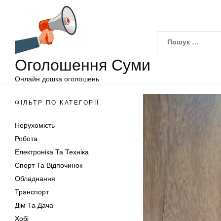
Оголошення
Перейти
Суми
до
вмісту
Оголошення Суми
Онлайн дошка оголошень
ФІЛЬТР ПО КАТЕГОРІЇ
Нерухомість
Робота
Електроніка Та Техніка
Спорт Та Відпочинок
Обладнання
Транспорт
Дім Та Дача
Хобі