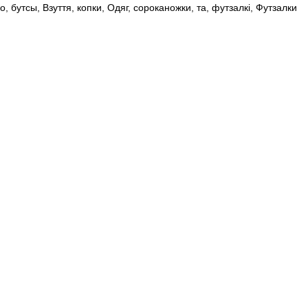
ho
,
бутсы
,
Взуття
,
копки
,
Одяг
,
сороканожки
,
та
,
футзалкi
,
Футзалки