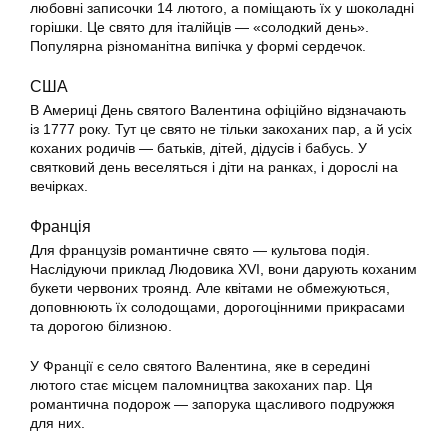
любовні записочки 14 лютого, а поміщають їх у шоколадні
горішки. Це свято для італійців — «солодкий день».
Популярна різноманітна випічка у формі сердечок.
США
В Америці День святого Валентина офіційно відзначають
із 1777 року. Тут це свято не тільки закоханих пар, а й усіх
коханих родичів — батьків, дітей, дідусів і бабусь. У
святковий день веселяться і діти на ранках, і дорослі на
вечірках.
Франція
Для французів романтичне свято — культова подія.
Наслідуючи приклад Людовика XVI, вони дарують коханим
букети червоних троянд. Але квітами не обмежуються,
доповнюють їх солодощами, дорогоцінними прикрасами
та дорогою білизною.
У Франції є село святого Валентина, яке в середині
лютого стає місцем паломництва закоханих пар. Ця
романтична подорож — запорука щасливого подружжя
для них.