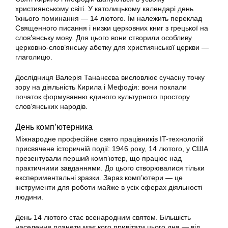
християнському світі. У католицькому календарі день
їхнього поминання — 14 лютого. Їм належить переклад
Священного писання і низки церковних книг з грецької на
слов’янську мову. Для цього вони створили особливу
церковно-слов’янську абетку для християнської церкви —
глаголицю.
Дослідниця Валерія Тананєєва висловлює сучасну точку
зору на діяльність Кирила і Мефодія: вони поклали
початок формуванню єдиного культурного простору
слов’янських народів.
День комп’ютерника
Міжнародне професійне свято працівників IT-технологій
присвячене історичній події: 1946 року, 14 лютого, у США
презентували перший комп’ютер, що працює над
практичними завданнями. До цього створювалися тільки
експериментальні зразки. Зараз комп’ютери — це
інструменти для роботи майже в усіх сферах діяльності
людини.
День 14 лютого стає всенародним святом. Більшість
населення планети має кого привітати цього дня — від