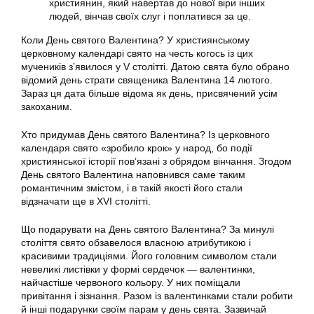
християнин, який навертав до нової віри інших
людей, вінчав своїх слуг і поплатився за це.
Коли День святого Валентина? У християнському
церковному календарі свято на честь когось із цих
мучеників з’явилося у V столітті. Датою свята було обрано
відомий день страти священика Валентина 14 лютого.
Зараз ця дата більше відома як день, присвячений усім
закоханим.
Хто придумав День святого Валентина? Із церковного
календаря свято «зробило крок» у народ, бо події
християнської історії пов’язані з обрядом вінчання. Згодом
День святого Валентина наповнився саме таким
романтичним змістом, і в такій якості його стали
відзначати ще в XVI столітті.
Що подарувати на День святого Валентина? За минулі
століття свято обзавелося власною атрибутикою і
красивими традиціями. Його головним символом стали
невеликі листівки у формі сердечок — валентинки,
найчастіше червоного кольору. У них поміщали
привітання і зізнання. Разом із валентинками стали робити
й інші подарунки своїм парам у день свята. Зазвичай