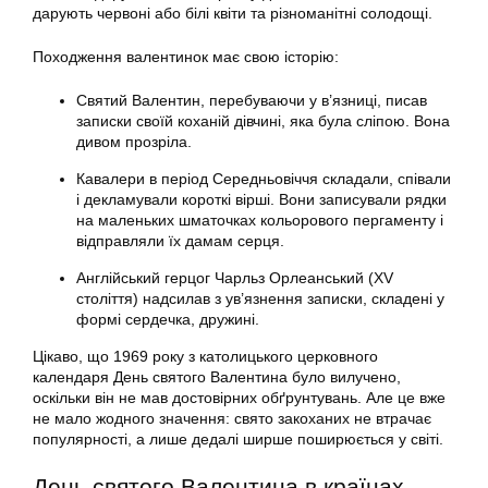
дарують червоні або білі квіти та різноманітні солодощі.
Походження валентинок має свою історію:
Святий Валентин, перебуваючи у в’язниці, писав
записки своїй коханій дівчині, яка була сліпою. Вона
дивом прозріла.
Кавалери в період Середньовіччя складали, співали
і декламували короткі вірші. Вони записували рядки
на маленьких шматочках кольорового пергаменту і
відправляли їх дамам серця.
Англійський герцог Чарльз Орлеанський (XV
століття) надсилав з ув’язнення записки, складені у
формі сердечка, дружині.
Цікаво, що 1969 року з католицького церковного
календаря День святого Валентина було вилучено,
оскільки він не мав достовірних обґрунтувань. Але це вже
не мало жодного значення: свято закоханих не втрачає
популярності, а лише дедалі ширше поширюється у світі.
День святого Валентина в країнах