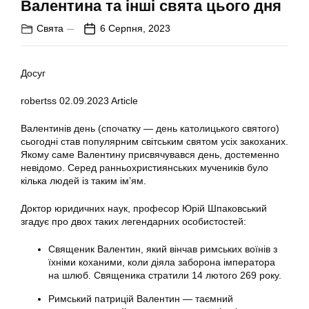
Валентина та інші свята цього дня
Свята
6 Серпня, 2023
Досуг
robertss
02.09.2023
Article
Валентинів день (спочатку — день католицького святого)
сьогодні став популярним світським святом усіх закоханих.
Якому саме Валентину присвячувався день, достеменно
невідомо. Серед ранньохристиянських мучеників було
кілька людей із таким ім’ям.
Доктор юридичних наук, професор Юрій Шпаковський
згадує про двох таких легендарних особистостей:
Священик Валентин, який вінчав римських воїнів з
їхніми коханими, коли діяла заборона імператора
на шлюб. Священика стратили 14 лютого 269 року.
Римський патрицій Валентин — таємний