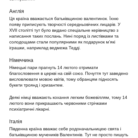
Англія
Ця країна вважається батьківщиною валентинок. Їхню
появу приписують творчості середньовічних лицарів. У
XVII столітті тут було видано спеціальне керівництво з
написання таких послань. Нині поряд із листівками та
солодощами стали популярними як подарунок м’які
іграшки, наприклад ведмежа Тедді.
Німеччина
Німецькі пари прагнуть 14 лютого отримати
благословення в церкві на свій союз. Почуття тут заведено
висловлювати мовою квітів, тому обранцям підносять
букети троянд і хризантем.
Деякі німці вважають кохання легким божевіллям, тому 14
лютого вони прикрашають червоними стрічками
психіатричні лікарні.
Італія
Південна країна вважає себе родоначальницею свята і
батьківщиною мучеників Валентинів. Тут не просто пишуть