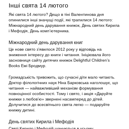
Інші свята 14 лютого
Які свята 14 лютого? Дещо в тіні Валентинова дня
опинилися інші значущі події, які трапилися 14 лютого:
Міжнародний день дарування книжок, День святих Кирила
і Мефодія, День комп’ютерника.
Міжнародний день дарування книг
Це нове свято з’явилося 2012 року у відповідь на
зниження інтересу до книги і читання. Ініціювала його
засновниця сайту дитячих книжок Delightful Children’s
Books Емі Бродмур.
Громадськість тривожить, що сучасні діти мало читають.
Доктор філологічних наук Ніна Барковська наголошує, що
читання — найважливіший механізм формування
повноцінної особистості. Тому і свято, і акція «Даруйте
книжки з любов’ю» звернені насамперед до дітей.
Долучитися до всесвітнього свята легко — подаруйте
книжку дитині.
День святих Кирила і Мефодія
Святі Кирило і Мефодій шануються в усьому