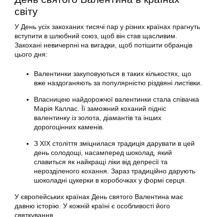
світу
У День усіх закоханих тисячі пар у різних країнах прагнуть
вступити в шлюбний союз, щоб він став щасливим.
Закохані невичерпні на вигадки, щоб потішити обранців
цього дня:
Валентинки закуповуються в таких кількостях, що
вже наздоганяють за популярністю різдвяні листівки.
Власницею найдорожчої валентинки стала співачка
Марія Каллас. Її заможний коханий підніс
валентинку із золота, діамантів та інших
дорогоцінних каменів.
З ХІХ століття зміцнилася традиція дарувати в цей
день солодощі, насамперед шоколад, який
славиться як найкращі ліки від депресії та
нерозділеного кохання. Зараз традиційно дарують
шоколадні цукерки в коробочках у формі серця.
У європейських країнах День святого Валентина має
давню історію. У кожній країні є особливості його
святкування.