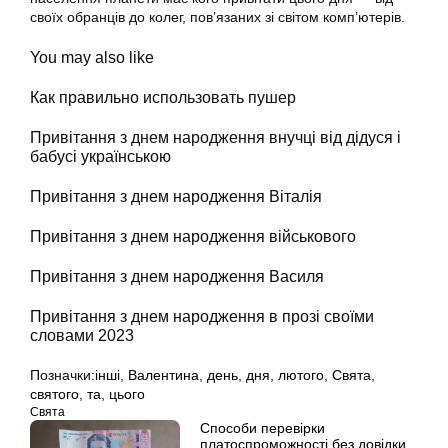
своїх обранців до колег, пов’язаних зі світом комп’ютерів.
You may also like
Как правильно использовать пушер
Привітання з днем народження внучці від дідуся і
бабусі українською
Привітання з днем народження Віталія
Привітання з днем народження військового
Привітання з днем народження Василя
Привітання з днем народження в прозі своїми
словами 2023
Позначки:
інші
,
Валентина
,
день
,
дня
,
лютого
,
Свята
,
святого
,
та
,
цього
Свята
Способи перевірки
платоспроможності без довідки