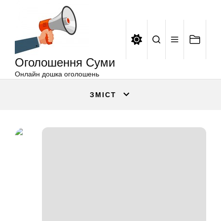
Оголошення
Перейти
Суми
до
вмісту
Оголошення Суми
Онлайн дошка оголошень
ЗМІСТ