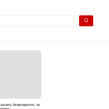
Пошук
 космос безвозвратно, но
ждами