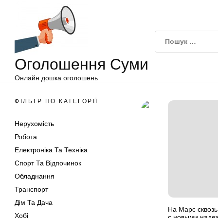
Оголошення
Перейти
Суми
до
вмісту
Оголошення Суми
Онлайн дошка оголошень
ФІЛЬТР ПО КАТЕГОРІЇ
Нерухомість
Робота
Електроніка Та Техніка
Спорт Та Відпочинок
Обладнання
Транспорт
Дім Та Дача
На Марс сквозь
Хобі
с новыми наде