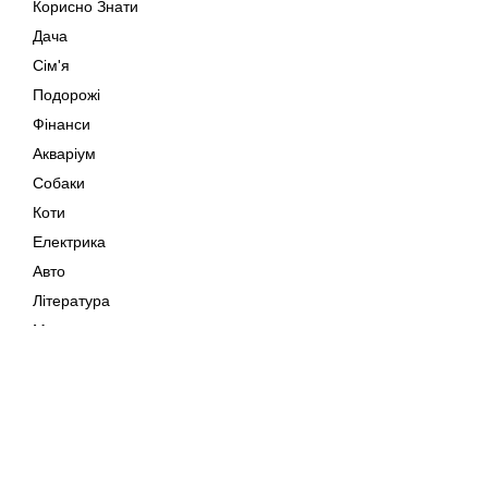
Корисно Знати
Дача
Сім'я
Подорожі
Фінанси
Акваріум
Собаки
Коти
Електрика
Авто
Література
Музика
Дозвілля
Кіно
Мапа сайту
Своїми Руками
Тварини
Авторське право © 202
Поради