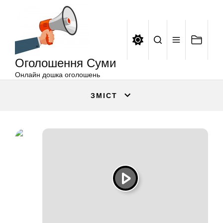
Оголошення
Перейти
Суми
до
вмісту
Оголошення Суми
Онлайн дошка оголошень
ЗМІСТ