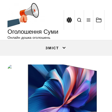
Оголошення
Перейти
Суми
до
вмісту
Оголошення Суми
Онлайн дошка оголошень
ЗМІСТ