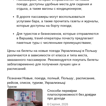
поезде, доступны удобные места для сидения и
отдыха, а также вагоны с кондиционером;
В дороге пассажиры могут воспользоваться
услугами бара, а также прочитать газеты и журналы,
которые доступны на борту поезда;
Для туристов и бизнесменов, которые отправляются
в Варшаву, travel-операторы почасту предлагают
пакетные туры с численными преимуществами;
Цены на билеты на новые поезда Укрзализныці в Польшу
различаются в зависимости от класса и типа места,
заказанного пассажиром. Рекомендуется покупать билеты
заблаговременно для получения лучших цен и
расписаний.
Позначки:
Новые
,
поезда
,
полный
,
Польшу:
,
расписание
,
рейсов
,
список
,
туризм
,
Укрзализныці
Туризм
Способи перевірки
платоспроможності без довідки
про доходи
6 Серпня, 2026