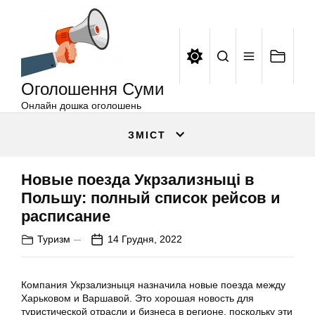
Оголошення
Перейти
Суми
до
вмісту
Оголошення Суми
Онлайн дошка оголошень
ЗМІСТ
Новые поезда Укрзализныці в
Польшу: полный список рейсов и
расписание
Туризм
14 Грудня, 2022
Компания Укрзализныця назначила новые поезда между
Харьковом и Варшавой. Это хорошая новость для
туристической отрасли и бизнеса в регионе, поскольку эти