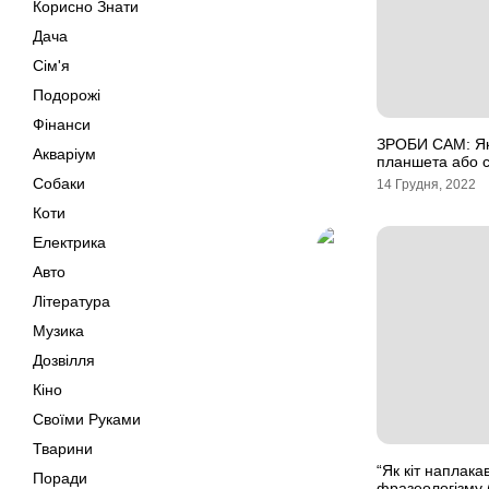
Корисно Знати
Дача
Сім'я
Подорожі
Фінанси
ЗРОБИ САМ: Як
Акваріум
планшета або 
Собаки
14 Грудня, 2022
Коти
Електрика
Авто
Література
Музика
Дозвілля
Кіно
Своїми Руками
Тварини
“Як кіт наплака
Поради
фразеологізму 