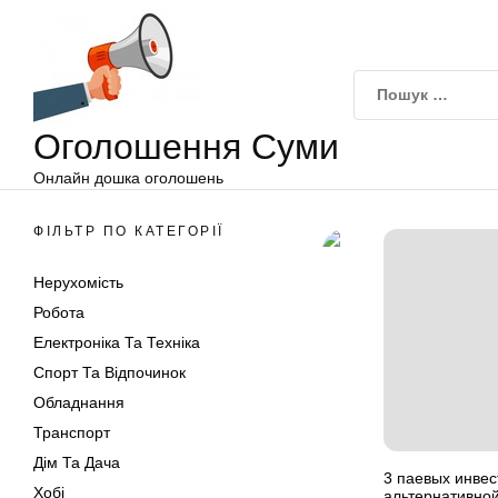
Оголошення
Перейти
Суми
до
вмісту
Оголошення Суми
Онлайн дошка оголошень
ФІЛЬТР ПО КАТЕГОРІЇ
Нерухомість
Робота
Електроніка Та Техніка
Спорт Та Відпочинок
Обладнання
Транспорт
Дім Та Дача
3 паевых инве
Хобі
альтернативной