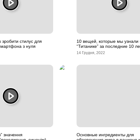
 зробити стилус для
10 вещей, которые мы узнали 
смартфона з нуля
“Титанике” за последние 10 ле
14 Грудня, 2022
в” значення
Основные ингредиенты для
(походження, синонім)
обеспечения жира в рационе 