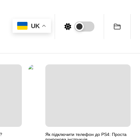
UK
?
Як підключити телефон до PS4: Проста
покрокова інструкція