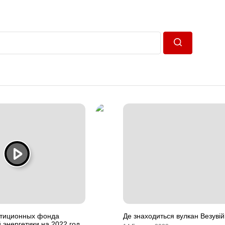
Пошук
стиционных фонда
Де знаходиться вулкан Везувій
 энергетики на 2022 год