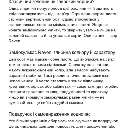
Класичний зелений чи глибокий чорний?
Одна з причин популярності цієї рослини — її здатність
«підлаштовуватися» під інтер’єр. Стримана форма листя і
стрімкий вертикальний ріст чудово вписуються у
скандинавські, лофт чи мінімалістичні стилі. Якщо ви
хочете
заміокулькас купити
, то зверніть увагу не лише на
зелений варіант, а й на унікальні сорти. Один з них — сорт
Raven.
Заміокулькас Raven: глибина кольору й характеру
Цей сорт має майже чорне листя, що виблискує на світлі
темно-фіолетовими відтінками. Спочатку нові пагони
мають яскраво-зелений колір, але з часом набувають
виразної глибини. Така рослина точно не залишиться
непоміченою. Її часто ставлять у зонах відпочинку,
креативних офісах або кабінетах — саме там, де потрібно
створити враження стилю, продуманості та креативу.
Якщо ви вирішили
заміокулькас равен купити
— не
сумнівайтесь: це вибір людей зі смаком.
Подарунок і самовираження водночас
Усе більше українців обирають заміокулькас як подарунок.
Це оригінальна ідея для новосілля, дня народження або