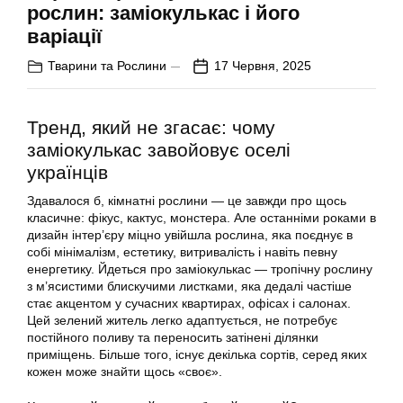
рослин: заміокулькас і його
варіації
Тварини та Рослини
17 Червня, 2025
Тренд, який не згасає: чому
заміокулькас завойовує оселі
українців
Здавалося б, кімнатні рослини — це завжди про щось
класичне: фікус, кактус, монстера. Але останніми роками в
дизайн інтер’єру міцно увійшла рослина, яка поєднує в
собі мінімалізм, естетику, витривалість і навіть певну
енергетику. Йдеться про заміокулькас — тропічну рослину
з м’ясистими блискучими листками, яка дедалі частіше
стає акцентом у сучасних квартирах, офісах і салонах.
Цей зелений житель легко адаптується, не потребує
постійного поливу та переносить затінені ділянки
приміщень. Більше того, існує декілька сортів, серед яких
кожен може знайти щось «своє».