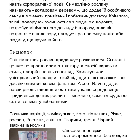
навіть корпоративної події. Символічно рослину
називають «доларовим деревом», що додає їй особливого
сенсу в моменти привітань і побажань достатку. Крім того,
такий подарунок залишається з людиною надовго,
потребує мінімального догляду й щоразу, коли він
потрапляє в поле зору, нагадує про приємну подію або
людину, що вручила його.
Висновок
Світ кімнатних рослин продовжує розвиватися. Сьогодні
це вже не просто елемент декору, а спосіб виразити
стиль, настрій і навіть світогляд. Заміокулькас —
універсальний фаворит, який підходить як новачкам, так і
досвідченим квітковим фанатам. А сорт Raven додає
новий рівень глибини й естетики у ваше середовище.
Придивіться до цих рослин — можливо, саме їм судилося
стати вашими улюбленцями.
Позначки:
варіації
,
заміокулькас
,
його
,
кімнатних
,
Різне
,
рослин
,
Рослини
,
світі
,
та
,
Тварини
,
тренд
,
Чорний
Тварини Та Рослини
Способи перевірки
платоспроможності без довідки