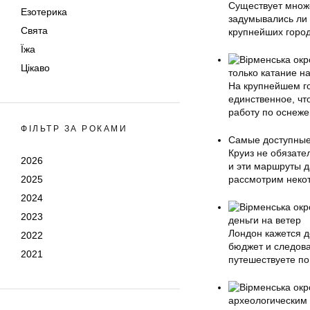
Существует множе
Езотерика
задумывались ли
Свята
крупнейших город
Їжа
Цікаво
только катание н
На крупнейшем го
единственное, чт
работу по оснеже
ФІЛЬТР ЗА РОКАМИ
Самые доступные
Круиз не обязате
2026
и эти маршруты д
2025
рассмотрим неко
2024
2023
деньги на ветер
Лондон кажется д
2022
бюджет и следова
2021
путешествуете по
археологическим