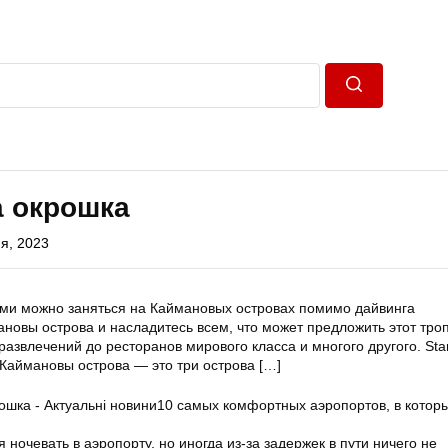
Пошук
а окрошка
я, 2023
ыми можно заняться на Каймановых островах помимо дайвинга
новы острова и насладитесь всем, что может предложить этот тро
азвлечений до ресторанов мирового класса и многого другого. Starf
Каймановы острова — это три острова
[…]
10 самых комфортных аэропортов, в котор
 ночевать в аэропорту, но иногда из-за задержек в пути ничего не