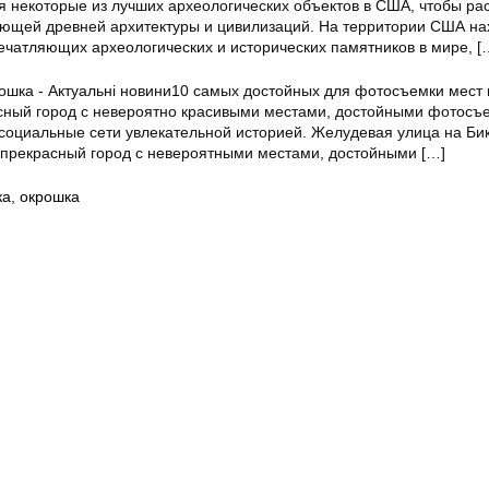
я некоторые из лучших археологических объектов в США, чтобы ра
яющей древней архитектуры и цивилизаций. На территории США на
ечатляющих археологических и исторических памятников в мире,
[
10 самых достойных для фотосъемки мест 
сный город с невероятно красивыми местами, достойными фотосъ
социальные сети увлекательной историей. Желудевая улица на Би
 прекрасный город с невероятными местами, достойными
[…]
ка
,
окрошка