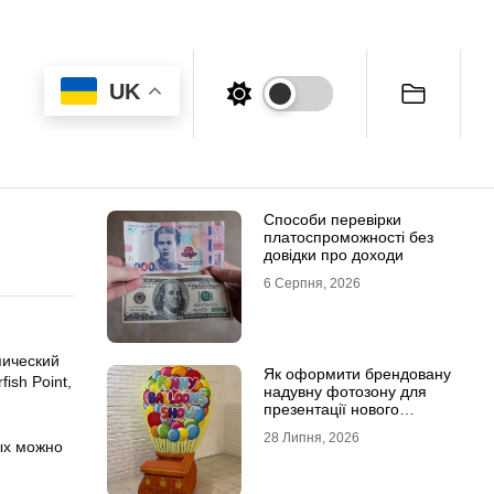
UK
Способи перевірки
платоспроможності без
довідки про доходи
6 Серпня, 2026
пический
Як оформити брендовану
ish Point,
надувну фотозону для
презентації нового
продукту
28 Липня, 2026
ых можно