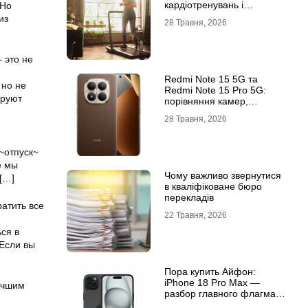
кардіотренувань і
 Но
підтримки активного
из
28 Травня, 2026
способу життя
 это не
Redmi Note 15 5G та
 но не
Redmi Note 15 Pro 5G:
ируют
порівняння камер,
автономності та
28 Травня, 2026
продуктивності
~отпуск~
е мы
Чому важливо звернутися
[…]
в кваліфіковане бюро
перекладів
ратить все
22 Травня, 2026
ся в
 Если вы
Пора купить Айфон:
iPhone 18 Pro Max —
лучшим
разбор главного флагмана
современности