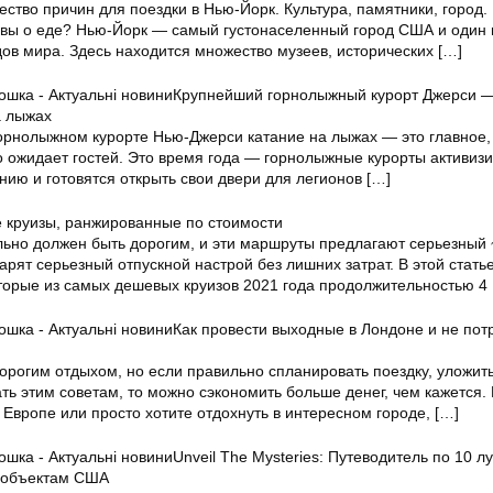
ство причин для поездки в Нью-Йорк. Культура, памятники, город.
 вы о еде? Нью-Йорк — самый густонаселенный город США и один 
ов мира. Здесь находится множество музеев, исторических
[…]
Крупнейший горнолыжный курорт Джерси —
а лыжах
рнолыжном курорте Нью-Джерси катание на лыжах — это главное,
о ожидает гостей. Это время года — горнолыжные курорты активиз
нию и готовятся открыть свои двери для легионов
[…]
 круизы, ранжированные по стоимости
льно должен быть дорогим, и эти маршруты предлагают серьезный 
арят серьезный отпускной настрой без лишних затрат. В этой стать
торые из самых дешевых круизов 2021 года продолжительностью 4
Как провести выходные в Лондоне и не пот
орогим отдыхом, но если правильно спланировать поездку, уложить
ть этим советам, то можно сэкономить больше денег, чем кажется.
 Европе или просто хотите отдохнуть в интересном городе,
[…]
Unveil The Mysteries: Путеводитель по 10 
 объектам США