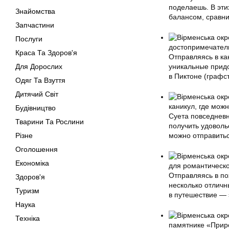
поделаешь. В эти
Знайомства
балансом, сравн
Запчастини
Послуги
достопримечатель
Краса Та Здоров'я
Отправляясь в ка
Для Дорослих
уникальные прид
в Пиктоне (граф
Одяг Та Взуття
Дитячий Світ
каникул, где мож
Будівництво
Суета повседневн
Тварини Та Рослини
получить удовольс
Різне
можно отправитьс
Оголошення
Економіка
для романтическо
Отправляясь в по
Здоров'я
несколько отличн
Туризм
в путешествие — 
Наука
Техніка
памятнике «Прир