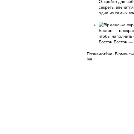
Откройте для себ
секреты впечатл
одни из самых вп
Бостон — прекра
чтобы наполнить 
Бостон Бостон —
Позначки:
Їжа
,
Вірменсь
Їжа