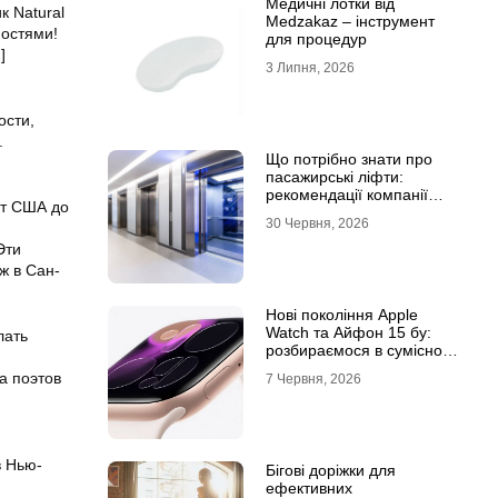
Медичні лотки від
 Natural
Medzakaz – інструмент
ностями!
для процедур
]
3 Липня, 2026
ости,
.
Що потрібно знати про
пасажирські ліфти:
рекомендації компанії
от США до
Leolift
30 Червня, 2026
Эти
ж в Сан-
Нові покоління Apple
Watch та Айфон 15 бу:
лать
розбираємося в сумісності
та налаштуваннях
а поэтов
7 Червня, 2026
екосистеми
в Нью-
Бігові доріжки для
ефективних