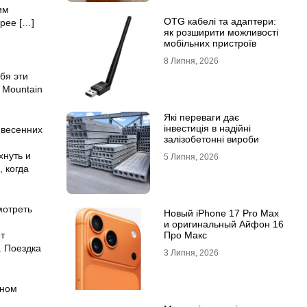
им
OTG кабелі та адаптери:
орее
[…]
як розширити можливості
мобільних пристроїв
8 Липня, 2026
бя эти
 Mountain
Які переваги дає
інвестиція в надійні
 весенних
залізобетонні вироби
хнуть и
5 Липня, 2026
, когда
мотреть
Новый iPhone 17 Pro Max
и оригинальный Айфон 16
т
Про Макс
. Поездка
3 Липня, 2026
ьном