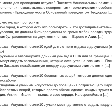
 место для проведения отпуска? Посетите Национальный памятник
 Monument и познакомьтесь с невероятными геологическими особен
мятник «Природные мосты Основанный президентом Теодором
[…
, что нельзя пропустить
й город, в котором есть что посмотреть, и эти достопримечательн
езусловно, не должны быть пропущены во время любой поездки туда
тамбул расположен на двух континентах — Европе и Азии,
[…]
10 идей для летнего отдыха с девушками (
ко)
ружками и запланируйте длинный уик-энд в США или за границей. 
могут создать воспоминания, которые останутся на всю жизнь. Пля
ия Закажите незабываемую поездку с девушками этим летом и
[…]
10 бесплатных вещей, которые должен сде
Лиссабоне
сподобным уличным искусством до посещения потрясающего Парк
бесплатных вещей, которые просто обязан сделать каждый турист в
ия, Англия, Италия — съешьте свое сердце. На европейском
[…]
10 лучших мест, где можно отведать пиццу 