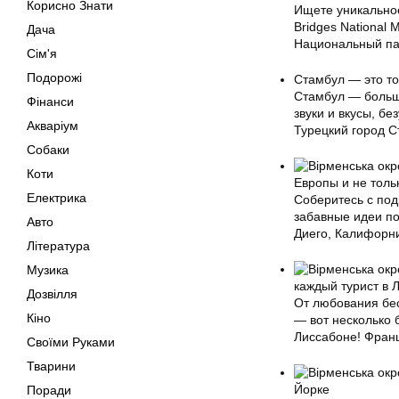
Корисно Знати
Ищете уникальное
Bridges National
Дача
Национальный па
Сім'я
Подорожі
Стамбул — это то
Стамбул — большо
Фінанси
звуки и вкусы, б
Акваріум
Турецкий город С
Собаки
Коти
Европы и не толь
Електрика
Соберитесь с под
забавные идеи по
Авто
Диего, Калифорн
Література
Музика
каждый турист в 
Дозвілля
От любования бе
Кіно
— вот несколько 
Лиссабоне! Франц
Своїми Руками
Тварини
Йорке
Поради