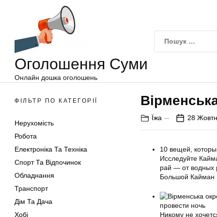
Оголошення
Перейти
Суми
до
вмісту
Оголошення Суми
Онлайн дошка оголошень
Вірменськ
ФІЛЬТР ПО КАТЕГОРІЇ
Їжа
28 Жовтн
Нерухомість
Робота
Електроніка Та Техніка
10 вещей, котор
Исследуйте Кайма
Спорт Та Відпочинок
рай — от водных р
Обладнання
Большой Кайман 
Транспорт
Дім Та Дача
провести ночь
Хобі
Никому не хочется