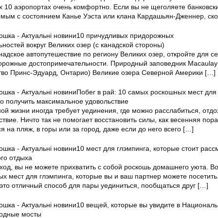
х 10 аэропортах очень комфортно. Если вы не щеголяете банковск
имым с состоянием Канье Уэста или клана Кардашьян-Дженнер, ск
10 причудливых придорожных
ностей вокруг Великих озер (с канадской стороны)
надское автопутешествие по региону Великих озер, откройте для се
орожные достопримечательности. Природный заповедник Macaulay
ство Принс-Эдуард, Онтарио) Великие озера Северной Америки
[…]
Побег в рай: 10 самых роскошных мест для
но получить максимальное удовольствие
ой жизни иногда требует уединения, где можно расслабиться, отдо
твие. Ничто так не помогает восстановить силы, как весенняя пора
я на пляж, в горы или за город, даже если до него всего
[…]
10 мест для глэмпинга, которые стоит расс
го отдыха
ход, вы не можете прихватить с собой роскошь домашнего уюта. Во
ых мест для глэмпинга, которые вы и ваш партнер можете посетить
это отличный способ для пары уединиться, пообщаться друг
[…]
10 вещей, которые вы увидите в Национал
одные мосты