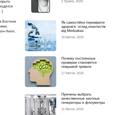
скрыть
2 Травня, 2026
ходятся
…]
в Бостоне
Як самостійно перевірити
емки,
здоров’я: огляд онкотестів
від Medzakaz
кон-Хилл,
30 Квітня, 2026
Почему постоянные
проверки становятся
ловушкой тревоги
27 Квітня, 2026
Причины выбрать
качественные азотные
генераторы и флоуметры
11 Квітня, 2026