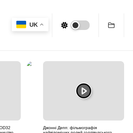
UK
NOD32
Джонні Депп: фільмографія
вництво
найвідоміших ролей голлівудського