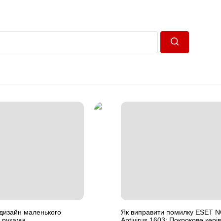
Пошук
дизайн маленького
Як виправити помилку ESET 
 руками
Antivirus 1603: Покрокове кері