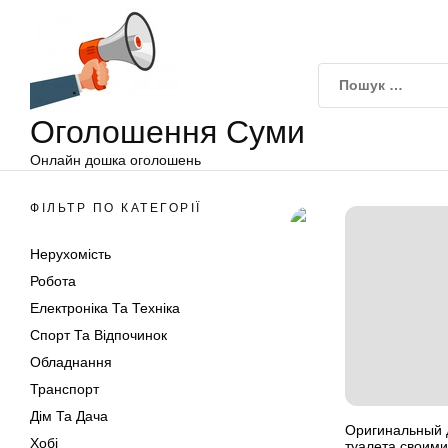
Оголошення
Перейти
Суми
до
вмісту
Оголошення Суми
Онлайн дошка оголошень
ФІЛЬТР ПО КАТЕГОРІЇ
Нерухомість
Робота
Електроніка Та Техніка
Спорт Та Відпочинок
Обладнання
Транспорт
Дім Та Дача
Оригинальный 
Хобі
туалета своими