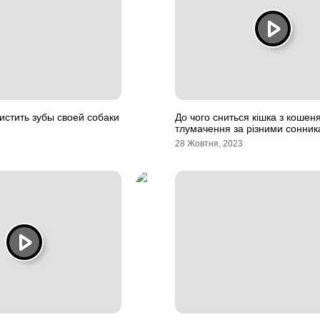
истить зубы своей собаки
До чого сниться кішка з кошен
тлумачення за різними сонни
28 Жовтня, 2023