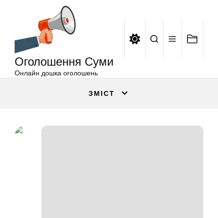
Оголошення
Перейти
Суми
до
вмісту
Оголошення Суми
Онлайн дошка оголошень
ЗМІСТ