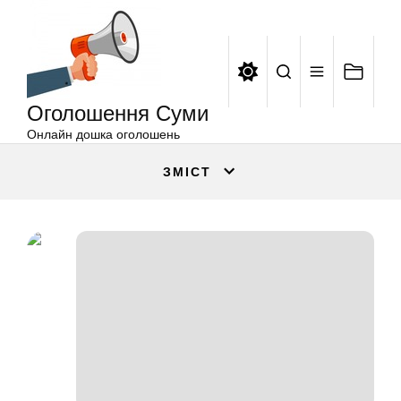
Оголошення
Перейти
Суми
до
вмісту
Оголошення Суми
Онлайн дошка оголошень
ЗМІСТ