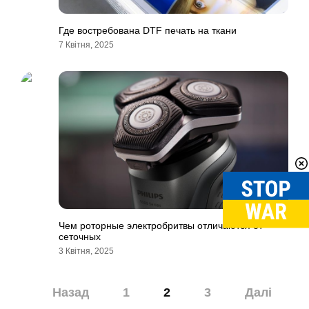
Где востребована DTF печать на ткани
7 Квітня, 2025
Чем роторные электробритвы отличаются от
сеточных
3 Квітня, 2025
Навігація
Назад
1
2
3
Далі