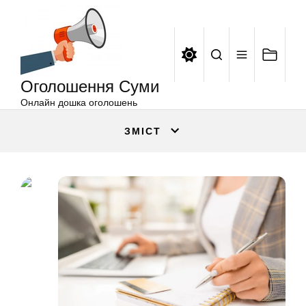
Оголошення
Перейти
Суми
до
вмісту
Оголошення Суми
Онлайн дошка оголошень
ЗМІСТ