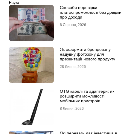
Наука
Способи перевірки
платоспроможності без довідки
про доходи
6 Серпня, 2026
Як оформити брендовану
надувну фотозону для
презентації нового продукту
28 Липня, 2026
OTG кабелі та адаптери: як
розширити можливості
мобільних пристроїв
8 Липня, 2026
Які переваги дає інвестиція в