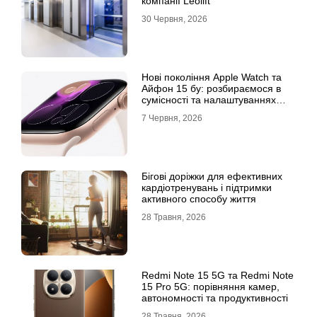
компанії Leolift
30 Червня, 2026
Нові покоління Apple Watch та
Айфон 15 бу: розбираємося в
сумісності та налаштуваннях
екосистеми
7 Червня, 2026
Бігові доріжки для ефективних
кардіотренувань і підтримки
активного способу життя
28 Травня, 2026
Redmi Note 15 5G та Redmi Note
15 Pro 5G: порівняння камер,
автономності та продуктивності
28 Травня, 2026